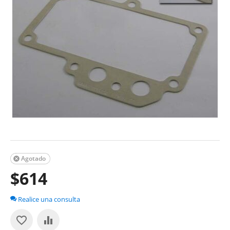
Agotado

$
614
Realice una consulta