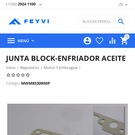
(+598)
2924 1100
($)
expand_more

0





MENÚ

JUNTA BLOCK-ENFRIADOR ACEITE
Inicio
/
Repuestos
/
Motor Y Embrague
/
Juntas Y Retenes De Motor
/
Código:
MWM85309IMP