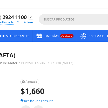
)
2924 1100
expand_more
de llamada
Contáctese
EITES LUBRICANTES
BATERÍAS
SISTEMA DE
ACDELCO
AFTA)
on Del Motor
/
DEPOSITO AGUA RADIADOR (NAFTA)
Agotado

$
1,660
Realice una consulta