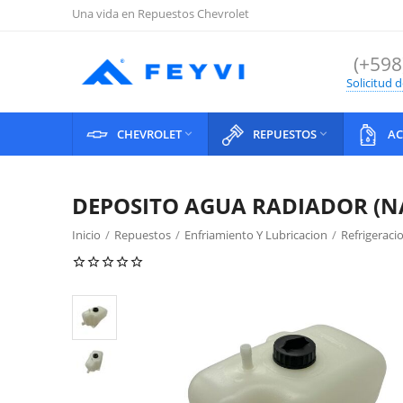
Una vida en Repuestos Chevrolet
(+598
Solicitud 
CHEVROLET
REPUESTOS
AC


DEPOSITO AGUA RADIADOR (N
Inicio
/
Repuestos
/
Enfriamiento Y Lubricacion
/
Refrigeraci