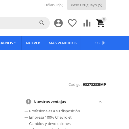
Dólar (U$S)
Peso Uruguayo ($)
0





 FRENOS
NUEVO!
MAS VENDIDOS
OFERTAS
1/2

Código:
93273283IMP
Nuestras ventajas
— Profesionales a su disposición
— Empresa 100% Chevrolet
— Cambios y devoluciones