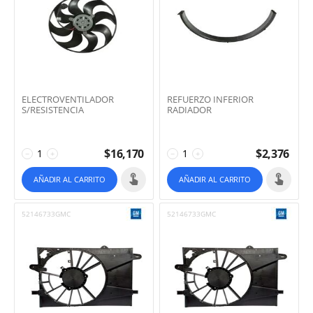
ELECTROVENTILADOR
REFUERZO INFERIOR
S/RESISTENCIA
RADIADOR
$
16,170
$
2,376
−
+
−
+
AÑADIR AL CARRITO
AÑADIR AL CARRITO
52146733GMC
52146733GMC