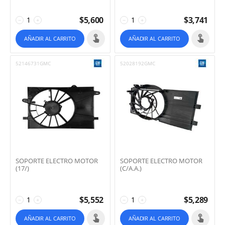
$
5,600
$
3,741
−
+
−
+
AÑADIR AL CARRITO
AÑADIR AL CARRITO
52146731GMC
52028192GMC
SOPORTE ELECTRO MOTOR
SOPORTE ELECTRO MOTOR
(17/)
(C/A.A.)
$
5,552
$
5,289
−
+
−
+
AÑADIR AL CARRITO
AÑADIR AL CARRITO