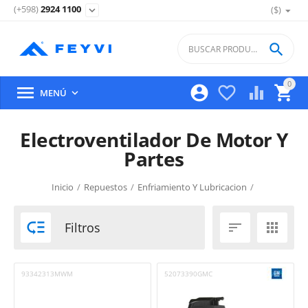
(+598)
2924 1100
($)
expand_more

0





MENÚ

Electroventilador De Motor Y
Partes
Inicio
/
Repuestos
/
Enfriamiento Y Lubricacion
/
Electroventilador De Motor Y Partes

Filtros


93342313MWM
52073390GMC