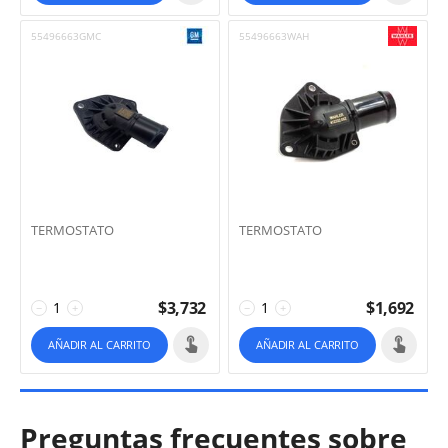
55496663GMC
55496663WAH
TERMOSTATO
TERMOSTATO
$
3,732
$
1,692
−
+
−
+
AÑADIR AL CARRITO
AÑADIR AL CARRITO
Preguntas frecuentes sobre