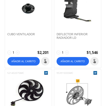
CUBO VENTILADOR
DEFLECTOR INFERIOR
RADIADOR LD
$
2,201
$
1,546
−
+
−
+
AÑADIR AL CARRITO
AÑADIR AL CARRITO
52140207GMC
95391500GMC