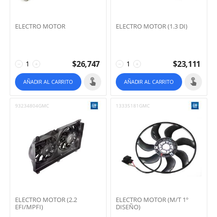
ELECTRO MOTOR
ELECTRO MOTOR (1.3 DI)
$
26,747
$
23,111
−
+
−
+
AÑADIR AL CARRITO
AÑADIR AL CARRITO
93234804GMC
13335181GMC
ELECTRO MOTOR (2.2
ELECTRO MOTOR (M/T 1º
EFI/MPFI)
DISEÑO)