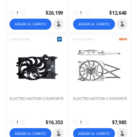
$
26,199
$
12,648
−
+
−
+
AÑADIR AL CARRITO
AÑADIR AL CARRITO
52096863GMC
93315724BEH
ELECTRO MOTOR C/SOPORTE
ELECTRO MOTOR C/SOPORTE
$
16,353
$
7,985
−
+
−
+
AÑADIR AL CARRITO
AÑADIR AL CARRITO