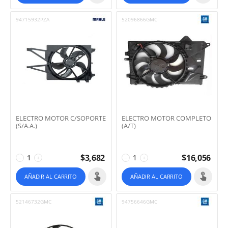
94715932PZA
52096866GMC
ELECTRO MOTOR C/SOPORTE
ELECTRO MOTOR COMPLETO
(S/A.A.)
(A/T)
$
3,682
$
16,056
−
+
−
+
AÑADIR AL CARRITO
AÑADIR AL CARRITO
52146732GMC
94756646GMC