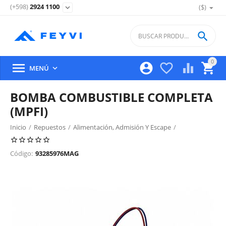
(+598)
2924 1100
($)
expand_more

0





MENÚ

BOMBA COMBUSTIBLE COMPLETA
(MPFI)
Inicio
/
Repuestos
/
Alimentación, Admisión Y Escape
/
Bomba Y Medidor De Combustible
/
Código:
93285976MAG