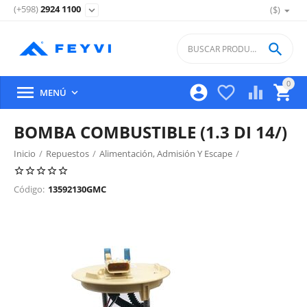
(+598)
2924 1100
($)
expand_more

0





MENÚ

BOMBA COMBUSTIBLE (1.3 DI 14/)
Inicio
/
Repuestos
/
Alimentación, Admisión Y Escape
/
Bomba Y Medidor De Combustible
/
Código:
13592130GMC