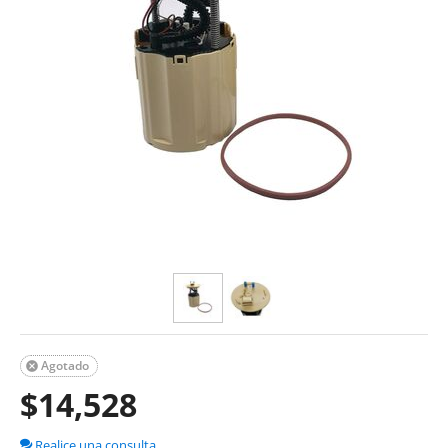
Agotado

$
14,528
Realice una consulta