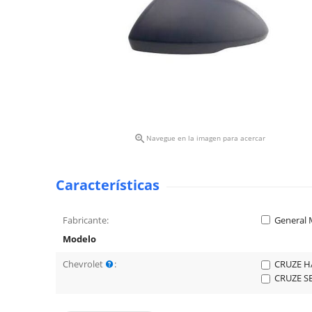

Navegue en la imagen para acercar
Características
Fabricante:
General 
Modelo
Chevrolet
:
CRUZE H
CRUZE S