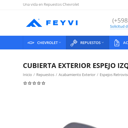
Una vida en Repuestos Chevrolet
(+598
Solicitud 
CHEVROLET
REPUESTOS
AC


CUBIERTA EXTERIOR ESPEJO I
Inicio
/
Repuestos
/
Acabamiento Exterior
/
Espejos Retrovis