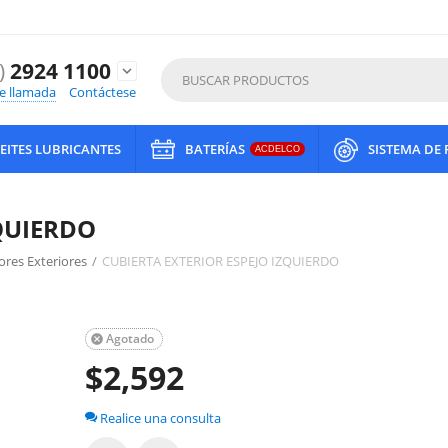
)
2924 1100
expand_more
de llamada
Contáctese
EITES LUBRICANTES
BATERÍAS
SISTEMA DE
ACDELCO
ZQUIERDO
ores Exteriores
/
CUBIERTA EXTERIOR ESPEJO IZQUIERDO
Agotado

$
2,592
Realice una consulta