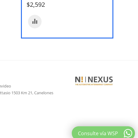
$
2,592
evideo
attasio 1503 Km 21, Canelones
Consulte vía WSP