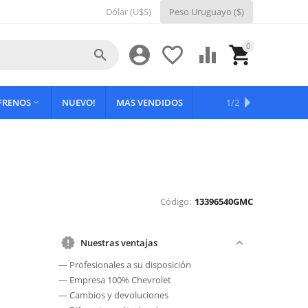
Dólar (U$S)
Peso Uruguayo ($)
0





 FRENOS
NUEVO!
MAS VENDIDOS
OFERTAS
1/2

Código:
13396540GMC
Nuestras ventajas
— Profesionales a su disposición
— Empresa 100% Chevrolet
— Cambios y devoluciones