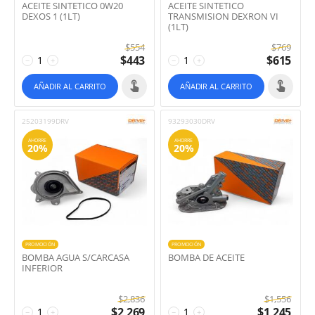
ACEITE SINTETICO 0W20
ACEITE SINTETICO
DEXOS 1 (1LT)
TRANSMISION DEXRON VI
(1LT)
$
554
$
769
$
443
$
615
−
+
−
+
AÑADIR AL CARRITO
AÑADIR AL CARRITO
25203199DRV
93293030DRV
AHORRE
AHORRE
20%
20%
PROMOCIÓN
PROMOCIÓN
BOMBA AGUA S/CARCASA
BOMBA DE ACEITE
INFERIOR
$
2,836
$
1,556
$
2,269
$
1,245
−
+
−
+