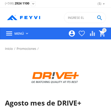
(+598)
2924 1100
($)
expand_more

0





MENÚ

Inicio
/
Promociones
/
Agosto mes de DRIVE+