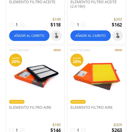
ELEMENTO FILTRO ACEITE
ELEMENTO FILTRO ACEITE
(2.4 16V)
$
148
$
202
$
118
$
162
−
+
−
+
AÑADIR AL CARRITO
AÑADIR AL CARRITO
96591485DRV
90531003DRV
AHORRE
AHORRE
20%
20%
PROMOCIÓN
PROMOCIÓN
ELEMENTO FILTRO AIRE
ELEMENTO FILTRO AIRE
$
180
$
329
$
144
$
263
−
+
−
+