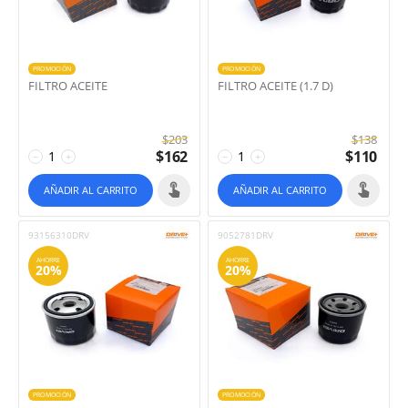
PROMOCIÓN
PROMOCIÓN
FILTRO ACEITE
FILTRO ACEITE (1.7 D)
$
203
$
138
$
162
$
110
−
+
−
+
AÑADIR AL CARRITO
AÑADIR AL CARRITO
93156310DRV
9052781DRV
AHORRE
AHORRE
20%
20%
PROMOCIÓN
PROMOCIÓN