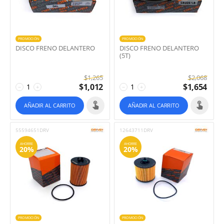
PROMOCIÓN
PROMOCIÓN
DISCO FRENO DELANTERO
DISCO FRENO DELANTERO
(5T)
$
1,265
$
2,068
$
1,012
$
1,654
−
+
−
+
AÑADIR AL CARRITO
AÑADIR AL CARRITO
55594651DRV
12643711DRV
AHORRE
AHORRE
20%
20%
PROMOCIÓN
PROMOCIÓN