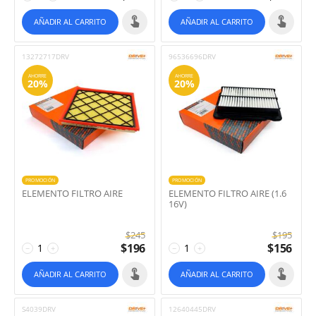
AÑADIR AL CARRITO
AÑADIR AL CARRITO
13272717DRV
96536696DRV
AHORRE
AHORRE
20%
20%
PROMOCIÓN
PROMOCIÓN
ELEMENTO FILTRO AIRE
ELEMENTO FILTRO AIRE (1.6
16V)
$
245
$
195
$
196
$
156
−
+
−
+
AÑADIR AL CARRITO
AÑADIR AL CARRITO
S4039DRV
12640445DRV