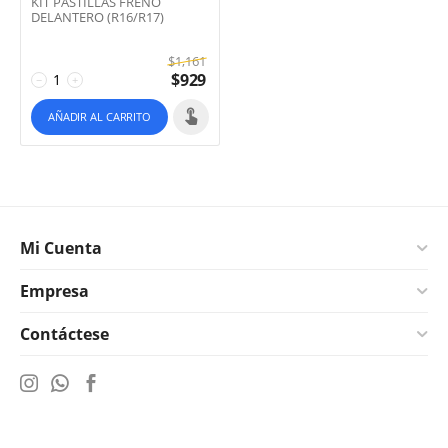
KIT PASTILLAS FRENO
DELANTERO (R16/R17)
$
1,161
$
929
−
+
AÑADIR AL CARRITO
Mi Cuenta
Empresa
Contáctese