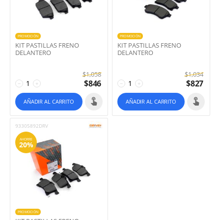
PROMOCIÓN
PROMOCIÓN
KIT PASTILLAS FRENO
KIT PASTILLAS FRENO
DELANTERO
DELANTERO
$
1,058
$
1,034
$
846
$
827
−
+
−
+
AÑADIR AL CARRITO
AÑADIR AL CARRITO
93305892DRV
AHORRE
20%
PROMOCIÓN