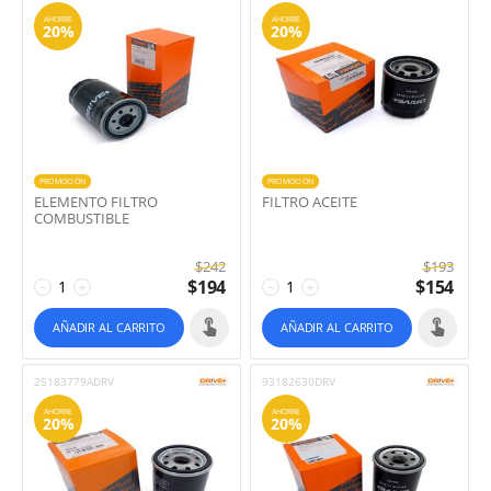
AHORRE
AHORRE
20%
20%
PROMOCIÓN
PROMOCIÓN
ELEMENTO FILTRO
FILTRO ACEITE
COMBUSTIBLE
$
242
$
193
$
194
$
154
−
+
−
+
AÑADIR AL CARRITO
AÑADIR AL CARRITO
25183779ADRV
93182630DRV
AHORRE
AHORRE
20%
20%