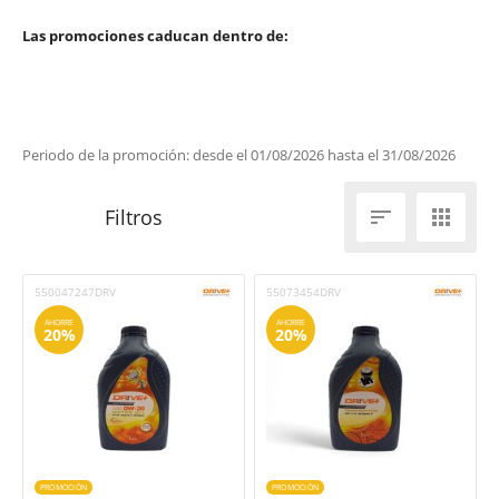
Las promociones caducan dentro de:
Periodo de la promoción: desde el 01/08/2026 hasta el 31/08/2026


550047247DRV
55073454DRV
AHORRE
AHORRE
20%
20%
PROMOCIÓN
PROMOCIÓN