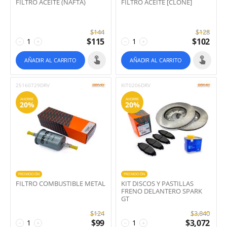
FILTRO ACEITE (NAFTA)
FILTRO ACEITE [CLONE]
$
144
$
128
$
115
$
102
−
+
−
+
AÑADIR AL CARRITO
AÑADIR AL CARRITO
25160729DRV
KIT0206DRV
AHORRE
AHORRE
20%
20%
PROMOCIÓN
PROMOCIÓN
FILTRO COMBUSTIBLE METAL
KIT DISCOS Y PASTILLAS
FRENO DELANTERO SPARK
GT
$
124
$
3,840
$
99
$
3,072
−
+
−
+