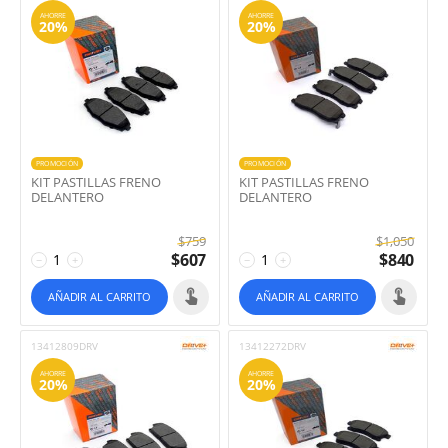
AHORRE
AHORRE
20%
20%
PROMOCIÓN
PROMOCIÓN
KIT PASTILLAS FRENO
KIT PASTILLAS FRENO
DELANTERO
DELANTERO
$
759
$
1,050
$
607
$
840
−
+
−
+
AÑADIR AL CARRITO
AÑADIR AL CARRITO
13412809DRV
13412272DRV
AHORRE
AHORRE
20%
20%