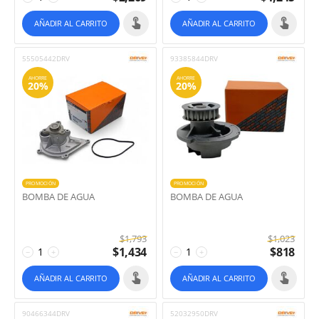
AÑADIR AL CARRITO
AÑADIR AL CARRITO
55505442DRV
93385844DRV
AHORRE
AHORRE
20%
20%
PROMOCIÓN
PROMOCIÓN
BOMBA DE AGUA
BOMBA DE AGUA
$
1,793
$
1,023
$
1,434
$
818
−
+
−
+
AÑADIR AL CARRITO
AÑADIR AL CARRITO
90466344DRV
52032950DRV