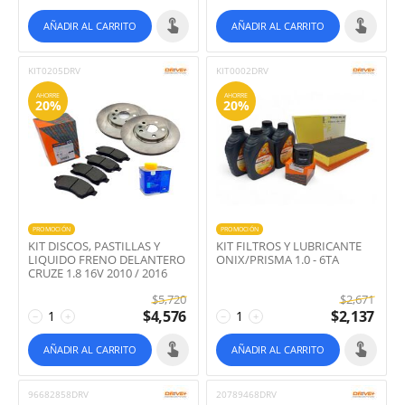
AÑADIR AL CARRITO
AÑADIR AL CARRITO
KIT0205DRV
KIT0002DRV
AHORRE
AHORRE
20%
20%
PROMOCIÓN
PROMOCIÓN
KIT DISCOS, PASTILLAS Y
KIT FILTROS Y LUBRICANTE
LIQUIDO FRENO DELANTERO
ONIX/PRISMA 1.0 - 6TA
CRUZE 1.8 16V 2010 / 2016
$
5,720
$
2,671
$
4,576
$
2,137
−
+
−
+
AÑADIR AL CARRITO
AÑADIR AL CARRITO
96682858DRV
20789468DRV