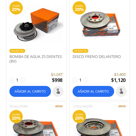
AHORRE
AHORRE
20%
20%
PROMOCIÓN
PROMOCIÓN
BOMBA DE AGUA 25 DIENTES
DISCO FRENO DELANTERO
(8V)
$
1,247
$
1,400
$
998
$
1,120
−
+
−
+
AÑADIR AL CARRITO
AÑADIR AL CARRITO
9056029DRV
13502045DRV
AHORRE
AHORRE
20%
20%