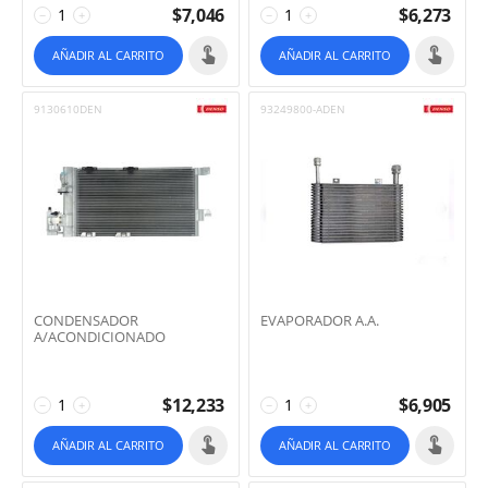
$
7,046
$
6,273
−
+
−
+
AÑADIR AL CARRITO
AÑADIR AL CARRITO
9130610DEN
93249800-ADEN
CONDENSADOR
EVAPORADOR A.A.
A/ACONDICIONADO
$
12,233
$
6,905
−
+
−
+
AÑADIR AL CARRITO
AÑADIR AL CARRITO