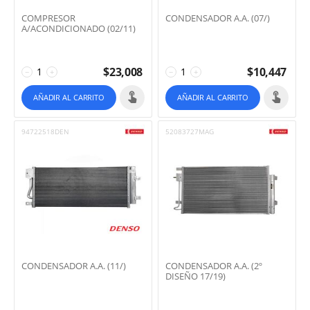
COMPRESOR
CONDENSADOR A.A. (07/)
A/ACONDICIONADO (02/11)
$
23,008
$
10,447
−
+
−
+
AÑADIR AL CARRITO
AÑADIR AL CARRITO
94722518DEN
52083727MAG
CONDENSADOR A.A. (11/)
CONDENSADOR A.A. (2º
DISEÑO 17/19)