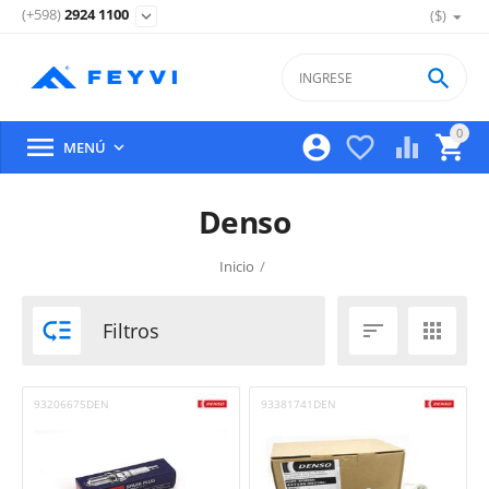
(+598)
2924 1100
($)
expand_more

0





MENÚ

Denso
Inicio
/

Filtros


93206675DEN
93381741DEN