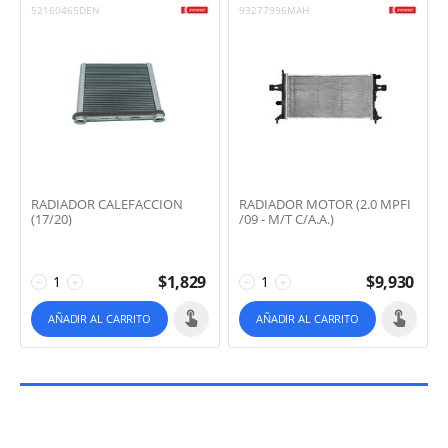
52160465DEN
93277996MAH
RADIADOR CALEFACCION
RADIADOR MOTOR (2.0 MPFI
(17/20)
/09 - M/T C/A.A.)
$
1,829
$
9,930
−
+
−
+
AÑADIR AL CARRITO
AÑADIR AL CARRITO