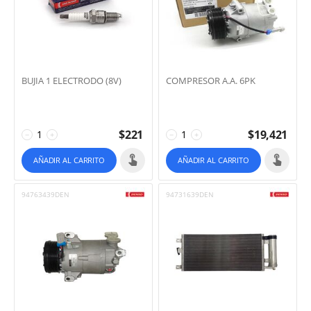
BUJIA 1 ELECTRODO (8V)
COMPRESOR A.A. 6PK
$
221
$
19,421
−
+
−
+
AÑADIR AL CARRITO
AÑADIR AL CARRITO
94763439DEN
94731639DEN