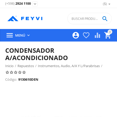
(+598)
2924 1100
($)
expand_more

0





MENÚ

CONDENSADOR
A/ACONDICIONADO
Inicio
/
Repuestos
/
Instrumentos, Audio, A/A Y L/Parabrisas
/
Condensador Y Caños A.A.
/
Código:
9130610DEN