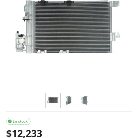
En stock

$
12,233