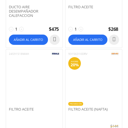
DUCTO AIRE
FILTRO ACEITE
DESEMPAÑADOR
CALEFACCION
$
475
$
268
−
+
−
+
AÑADIR AL CARRITO
AÑADIR AL CARRITO
24591518MAH
93156310DRV
AHORRE
20%
PROMOCIÓN
FILTRO ACEITE
FILTRO ACEITE (NAFTA)
$
144