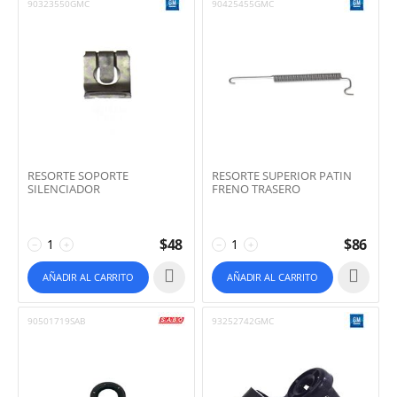
90323550GMC
90425455GMC
RESORTE SOPORTE
RESORTE SUPERIOR PATIN
SILENCIADOR
FRENO TRASERO
$
48
$
86
−
+
−
+
AÑADIR AL CARRITO
AÑADIR AL CARRITO
90501719SAB
93252742GMC