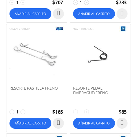
$
707
$
733
−
+
−
+
AÑADIR AL CARRITO
AÑADIR AL CARRITO
90421738IMP
94731087GMC
RESORTE PASTILLA FRENO
RESORTE PEDAL
EMBRAGUE/FRENO
$
165
$
85
−
+
−
+
AÑADIR AL CARRITO
AÑADIR AL CARRITO