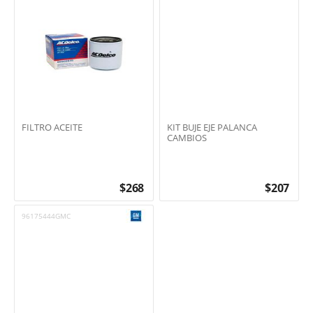
FILTRO ACEITE
KIT BUJE EJE PALANCA
CAMBIOS
$
268
$
207
96175444GMC