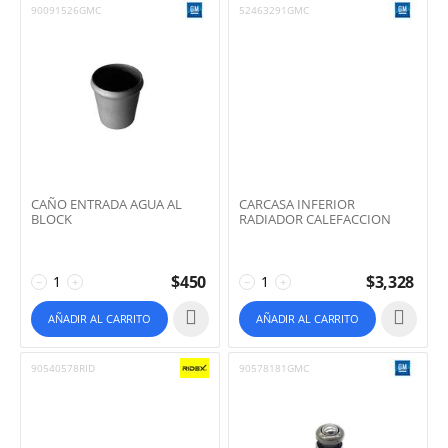
90091526GMC
52463291GMC
CAÑO ENTRADA AGUA AL
CARCASA INFERIOR
BLOCK
RADIADOR CALEFACCION
$
450
$
3,328
−
+
−
+
AÑADIR AL CARRITO
AÑADIR AL CARRITO
90540578RID
90578181GMC