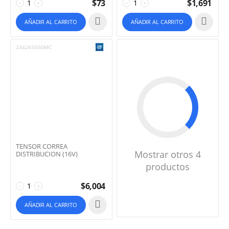
$
73
$
1,691
−
+
−
+
AÑADIR AL CARRITO
AÑADIR AL CARRITO
24426500GMC
TENSOR CORREA
Mostrar otros 4
DISTRIBUCION (16V)
productos
$
6,004
−
+
AÑADIR AL CARRITO