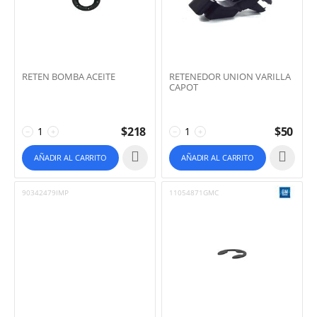
RETEN BOMBA ACEITE
RETENEDOR UNION VARILLA
CAPOT
$
218
$
50
−
+
−
+
AÑADIR AL CARRITO
AÑADIR AL CARRITO
90342479IMP
11054871GMC