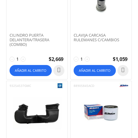
CILINDRO PUERTA
CLAVIJA CARCASA
DELANTERA/TRASERA
RULEMANES C/CAMBIOS
(COMBO)
$
2,669
$
1,059
−
+
−
+
AÑADIR AL CARRITO
AÑADIR AL CARRITO
93254537GMC
88905845ACD