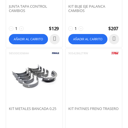
JUNTA TAPA CONTROL
KIT BUJE EJE PALANCA
CAMBIOS
CAMBIOS
$
129
$
207
−
+
−
+
AÑADIR AL CARRITO
AÑADIR AL CARRITO
98500030MAH
90542862TRW
KIT METALES BANCADA 0.25
KIT PATINES FRENO TRASERO