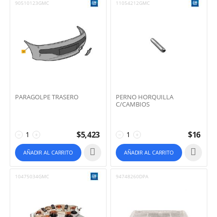
90510123GMC
11054212GMC
PARAGOLPE TRASERO
PERNO HORQUILLA
C/CAMBIOS
$
5,423
$
16
−
+
−
+
AÑADIR AL CARRITO
AÑADIR AL CARRITO
10475034GMC
94748260DPA