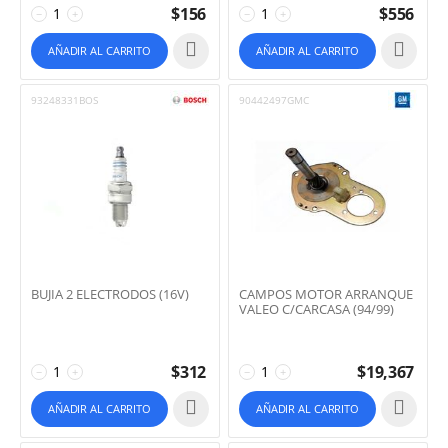
$
156
$
556
−
+
−
+
AÑADIR AL CARRITO
AÑADIR AL CARRITO
93248331BOS
90442497GMC
BUJIA 2 ELECTRODOS (16V)
CAMPOS MOTOR ARRANQUE
VALEO C/CARCASA (94/99)
$
312
$
19,367
−
+
−
+
AÑADIR AL CARRITO
AÑADIR AL CARRITO