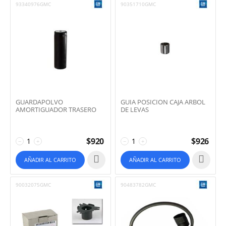
93340976GMC
90351710GMC
GUARDAPOLVO
GUIA POSICION CAJA ARBOL
AMORTIGUADOR TRASERO
DE LEVAS
$
920
$
926
−
+
−
+
AÑADIR AL CARRITO
AÑADIR AL CARRITO
90032075GMC
90483782GMC