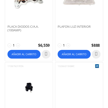
PLACA DIODOS C/A.A.
PLAFON LUZ INTERIOR
(100AMP)
$
6,559
$
888
−
+
−
+
AÑADIR AL CARRITO
AÑADIR AL CARRITO
11067631PZA
13266315GMC