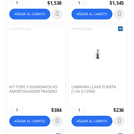
$
1,538
$
1,345
−
+
−
+
AÑADIR AL CARRITO
AÑADIR AL CARRITO
93340976-AALT
90349349GMC
KIT TOPE Y GUARDAPOLVO
LAMPARA LLAVE PUERTA
AMORTIGUADOR TRASERO
(1.5V 0.135W)
$
384
$
236
−
+
−
+
AÑADIR AL CARRITO
AÑADIR AL CARRITO