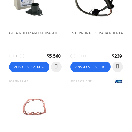
GUIA RULEMAN EMBRAGUE
INTERRUPTOR TRABA PUERTA
LI
$
5,560
$
239
−
+
−
+
AÑADIR AL CARRITO
AÑADIR AL CARRITO
90345458ALT
93294976-AKIT