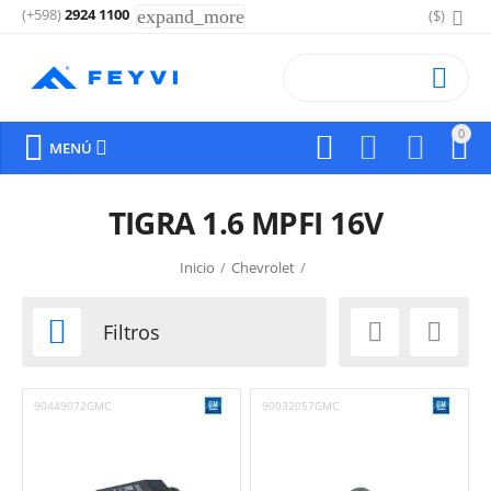
(+598)
2924 1100
expand_more
($)

0






MENÚ
TIGRA 1.6 MPFI 16V
Inicio
/
Chevrolet
/



Filtros
90449072GMC
90032057GMC