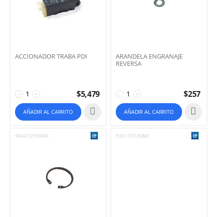
ACCIONADOR TRABA PDI
ARANDELA ENGRANAJE
REVERSA
$
5,479
$
257
−
+
−
+
AÑADIR AL CARRITO
AÑADIR AL CARRITO
90447295GMC
93317373GMC