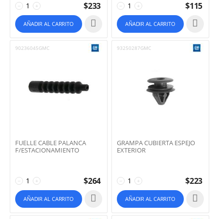
$
233
$
115
−
+
−
+
AÑADIR AL CARRITO
AÑADIR AL CARRITO
90236045GMC
93250287GMC
FUELLE CABLE PALANCA
GRAMPA CUBIERTA ESPEJO
F/ESTACIONAMIENTO
EXTERIOR
$
264
$
223
−
+
−
+
AÑADIR AL CARRITO
AÑADIR AL CARRITO