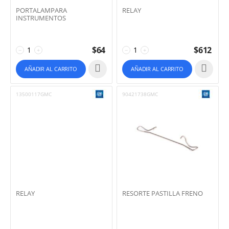
PORTALAMPARA
RELAY
INSTRUMENTOS
$
64
$
612
−
+
−
+
AÑADIR AL CARRITO
AÑADIR AL CARRITO
13500117GMC
90421738GMC
RELAY
RESORTE PASTILLA FRENO