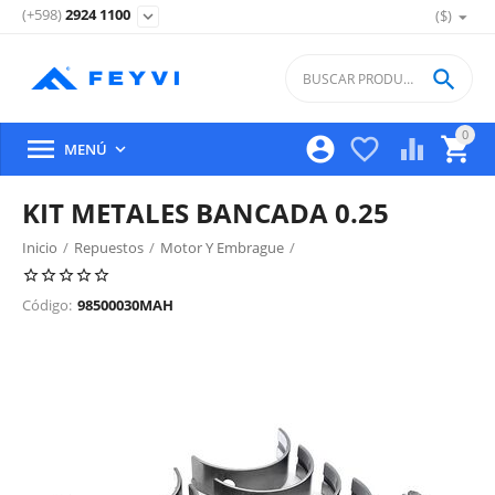
(+598)
2924 1100
($)
expand_more

0





MENÚ

KIT METALES BANCADA 0.25
Inicio
/
Repuestos
/
Motor Y Embrague
/
Block Motor, Cigueñal, Piston Y Partes
/
Código:
98500030MAH