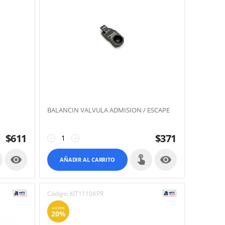
BALANCIN VALVULA ADMISION / ESCAPE
$
611
$
371
−
+


AÑADIR AL CARRITO
Código:
KIT1110APR
AHORRE
20%