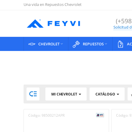
Una vida en Repuestos Chevrolet
(+598
Solicitud 
CHEVROLET
REPUESTOS
AC



MI CHEVROLET
CATÁLOGO
Código:
98500212APR
Código:
9