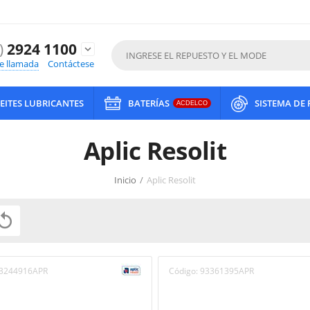
)
2924 1100
expand_more
de llamada
Contáctese
EITES LUBRICANTES
BATERÍAS
SISTEMA DE
ACDELCO
Aplic Resolit
Inicio
/
Aplic Resolit

3244916APR
Código:
93361395APR