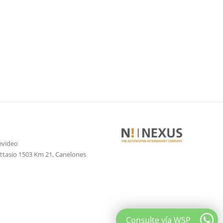
evideo
attasio 1503 Km 21, Canelones
Consulte vía WSP