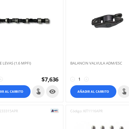
 LEVAS (1.6 MPFI)
BALANCIN VALVULA ADM/ESC
$
7,636
+
−
+

IR AL CARRITO
AÑADIR AL CARRITO
233315APR
Código:
KIT1116APR