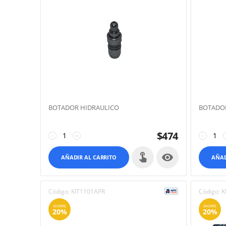
BOTADOR HIDRAULICO
BOTADOR
$
474
−
+
−

AÑADIR AL CARRITO
AÑAD
Código:
KIT1101APR
Código:
K
AHORRE
AHORRE
20%
20%