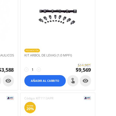
PROMOCIÓN
RAULICOS
KIT ARBOL DE LEVAS (1.0 MPFI)
$
11,961
$
3,588
$
9,569
−
+


AÑADIR AL CARRITO
Código:
KIT1113APR
AHORRE
20%