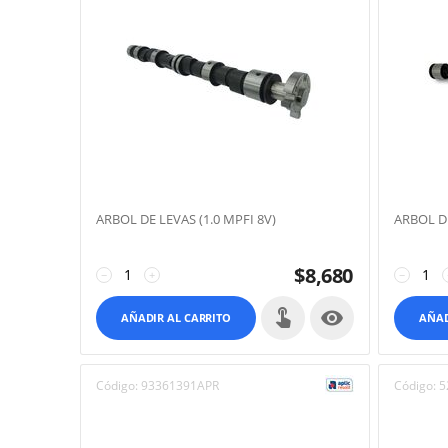
ARBOL DE LEVAS (1.0 MPFI 8V)
ARBOL DE
$
8,680
−
+
−

AÑADIR AL CARRITO
AÑAD
Código:
93361391APR
Código:
5