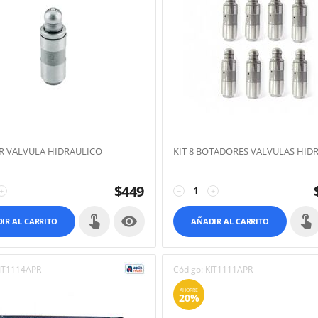
 VALVULA HIDRAULICO
KIT 8 BOTADORES VALVULAS HID
$
449
+
−
+

IR AL CARRITO
AÑADIR AL CARRITO
IT1114APR
Código:
KIT1111APR
AHORRE
20%