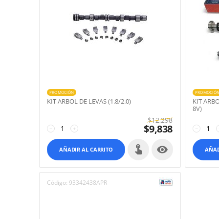
PROMOCIÓN
PROMOCIÓ
KIT ARBOL DE LEVAS (1.8/2.0)
KIT ARB
8V)
$
12,298
$
9,838
−
+
−

AÑADIR AL CARRITO
AÑAD
Código:
93342438APR