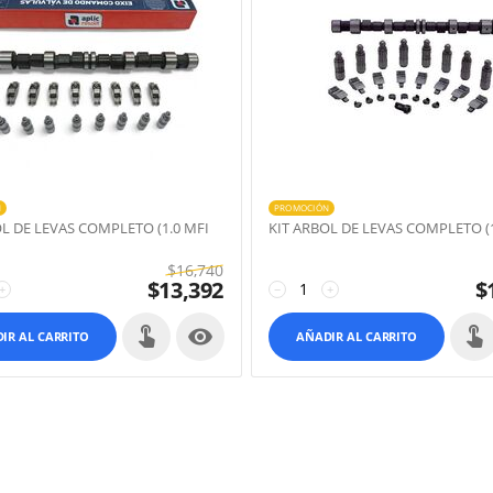
N
PROMOCIÓN
OL DE LEVAS COMPLETO (1.0 MFI
KIT ARBOL DE LEVAS COMPLETO (1
$
16,740
$
13,392
$
+
−
+

IR AL CARRITO
AÑADIR AL CARRITO