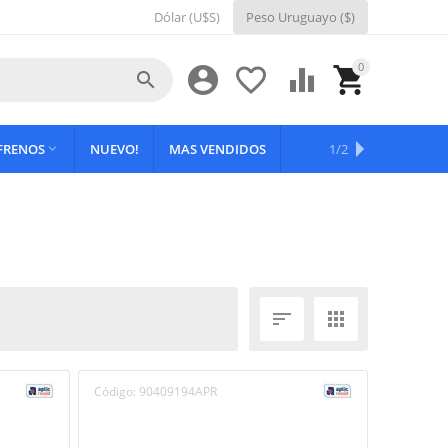
Dólar (U$S)
Peso Uruguayo ($)
0





 FRENOS
NUEVO!
MAS VENDIDOS
OFERTAS
1/2



Código:
90409194APR