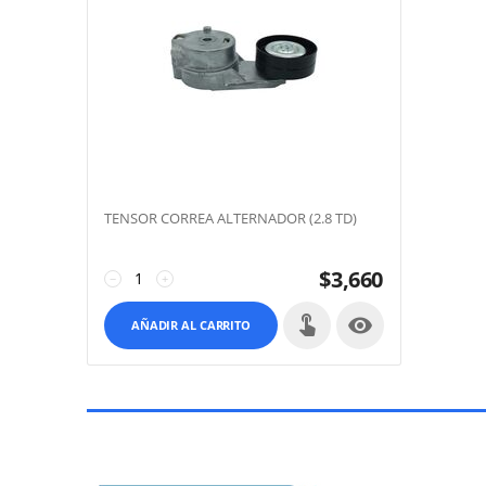
TENSOR CORREA ALTERNADOR (2.8 TD)
$
3,660
−
+

AÑADIR AL CARRITO