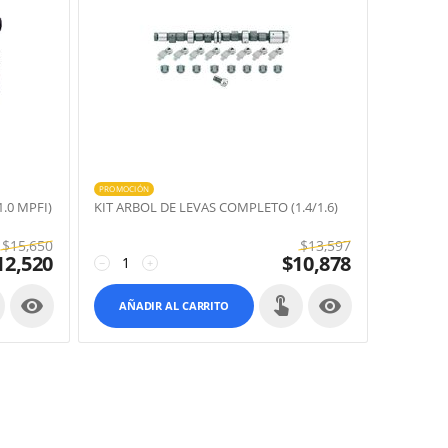
PROMOCIÓN
.0 MPFI)
KIT ARBOL DE LEVAS COMPLETO (1.4/1.6)
$
15,650
$
13,597
12,520
$
10,878
−
+


AÑADIR AL CARRITO