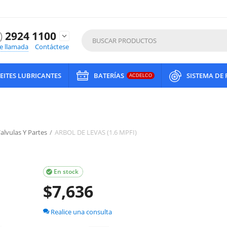
)
2924 1100
expand_more
de llamada
Contáctese
EITES LUBRICANTES
BATERÍAS
SISTEMA DE
ACDELCO
Valvulas Y Partes
/
ARBOL DE LEVAS (1.6 MPFI)
En stock

$
7,636
Realice una consulta