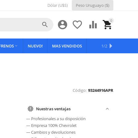
Dólar (U$S)
Peso Uruguayo ($)
0





 FRENOS
NUEVO!
MAS VENDIDOS
OFERTAS
1/2

Código:
93244916APR
Nuestras ventajas
— Profesionales a su disposición
— Empresa 100% Chevrolet
— Cambios y devoluciones