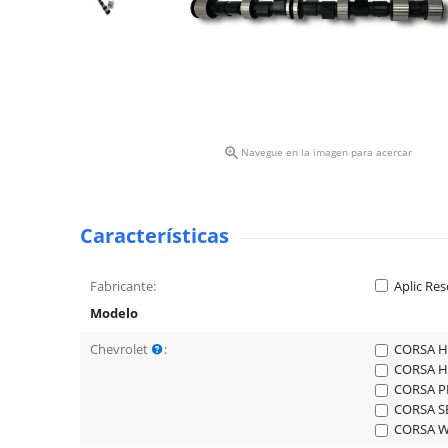

Navegue en la imagen para acercar
Características
Fabricante:
Aplic Res
Modelo
Chevrolet
:
CORSA H
CORSA H
CORSA PI
CORSA S
CORSA W