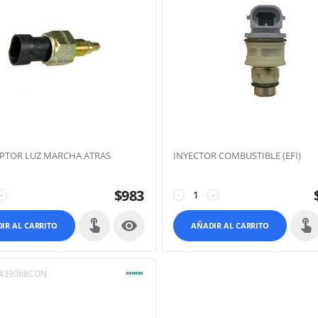
PTOR LUZ MARCHA ATRAS
INYECTOR COMBUSTIBLE (EFI)
$
983
+
−
+

IR AL CARRITO
AÑADIR AL CARRITO
439088CON