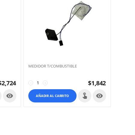
MEDIDOR T/COMBUSTIBLE
$
2,724
$
1,842
−
+


AÑADIR AL CARRITO