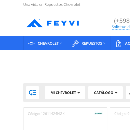
Una vida en Repuestos Chevrolet
(+598
Solicitud 
CHEVROLET
REPUESTOS
AC



MI CHEVROLET
CATÁLOGO
Código:
12611424NGK
Código:
9