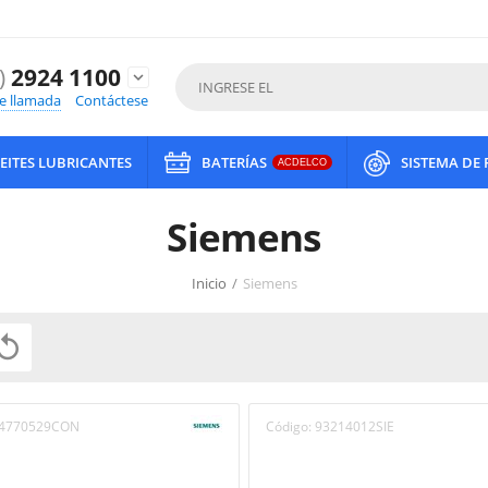
)
2924 1100
expand_more
de llamada
Contáctese
EITES LUBRICANTES
BATERÍAS
SISTEMA DE
ACDELCO
Siemens
Inicio
/
Siemens

4770529CON
Código:
93214012SIE