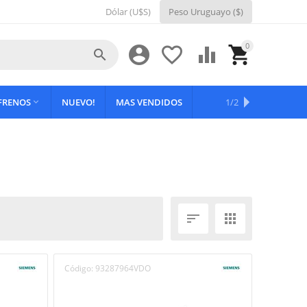
Dólar (U$S)
Peso Uruguayo ($)
0





 FRENOS
NUEVO!
MAS VENDIDOS
OFERTAS
1/2



Código:
93287964VDO