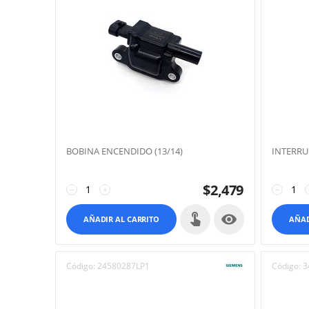
BOBINA ENCENDIDO (13/14)
INTERRU
$
2,479
−
+
−

AÑADIR AL CARRITO
AÑAD
Código:
24580287LP1
Código:
3