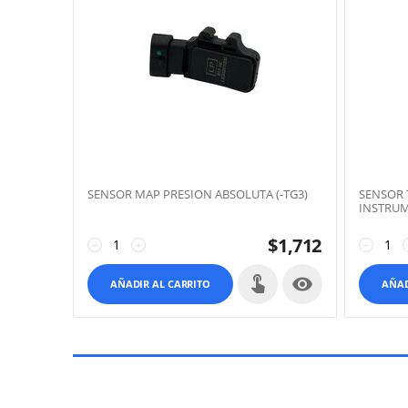
SENSOR MAP PRESION ABSOLUTA (-TG3)
SENSOR 
INSTRU
$
1,712
−
+
−

AÑADIR AL CARRITO
AÑAD