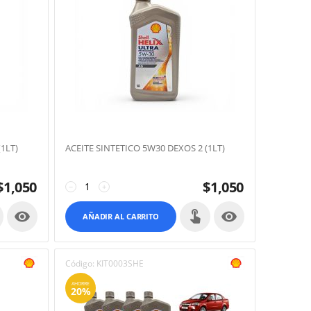
1LT)
ACEITE SINTETICO 5W30 DEXOS 2 (1LT)
$
1,050
$
1,050
−
+


AÑADIR AL CARRITO
Código:
KIT0003SHE
AHORRE
20%