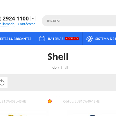
)
2924 1100
expand_more
de llamada
Contáctese
EITES LUBRICANTES
BATERÍAS
SISTEMA DE
ACDELCO
Shell
Inicio
/
Shell

UB15W40EL-4SHE
Código:
LUB10W40-1SHE