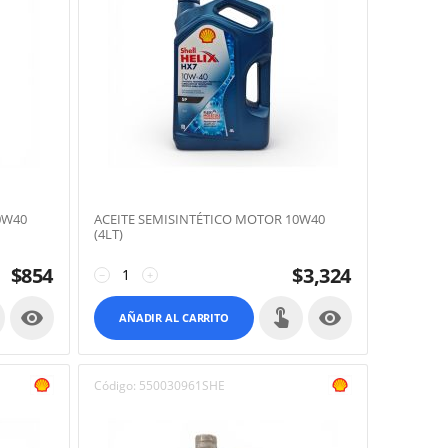
0W40
ACEITE SEMISINTÉTICO MOTOR 10W40
(4LT)
$
854
$
3,324
−
+


AÑADIR AL CARRITO
Código:
550030961SHE