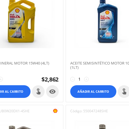
MINERAL MOTOR 15W40 (4LT)
ACEITE SEMISINTÉTICO MOTOR 1
(1LT)
$
2,862
+
−
+

IR AL CARRITO
AÑADIR AL CARRITO
UB0W20DX1-4SHE
Código:
550047248SHE