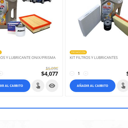
N
PROMOCIÓN
TROS Y LUBRICANTE ONIX/PRISMA
KIT FILTROS Y LUBRICANTES
$
5,096
$
4,077
+
−
+

IR AL CARRITO
AÑADIR AL CARRITO