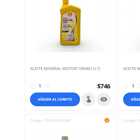
ACEITE MINERAL MOTOR 15W40 (1LT)
ACEITE 
$
746
−
+
−

AÑADIR AL CARRITO
AÑAD
Código:
550047246SHE
Código:
L