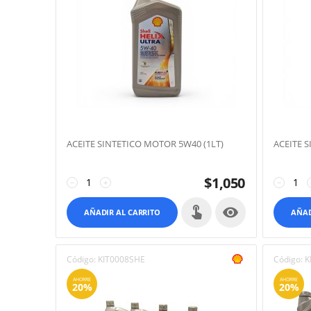
ACEITE SINTETICO MOTOR 5W40 (1LT)
ACEITE 
$
1,050
−
+
−

AÑADIR AL CARRITO
AÑAD
Código:
KIT0008SHE
Código:
K
AHORRE
AHORRE
20%
20%