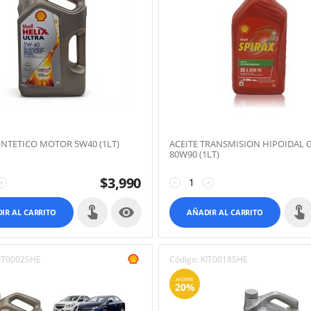
SINTETICO MOTOR 5W40 (1LT)
ACEITE TRANSMISION HIPOIDAL G
80W90 (1LT)
$
3,990
+
−
+

IR AL CARRITO
AÑADIR AL CARRITO
IT0002SHE
Código:
KIT0018SHE
AHORRE
20%