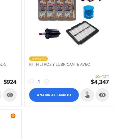
PROMOCIÓN
L-5
KIT FILTROS Y LUBRICANTE AVEO
$
5,434
$
924
$
4,347
−
+


AÑADIR AL CARRITO