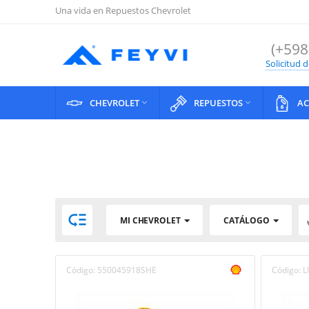
Una vida en Repuestos Chevrolet
(+598
Solicitud 
CHEVROLET
REPUESTOS
AC



MI CHEVROLET
CATÁLOGO
Código:
550045918SHE
Código:
L