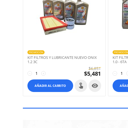
PROMOCIÓN
PROMOCIÓ
KIT FILTROS Y LUBRICANTE NUEVO ONIX
KIT FIL
1.2 3C
1.0 - 6TA
$
6,851
$
5,481
−
+
−

AÑADIR AL CARRITO
AÑAD