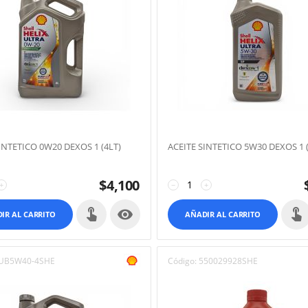
INTETICO 0W20 DEXOS 1 (4LT)
ACEITE SINTETICO 5W30 DEXOS 1 (
$
4,100
+
−
+

IR AL CARRITO
AÑADIR AL CARRITO
UB5W40-4SHE
Código:
550029928SHE