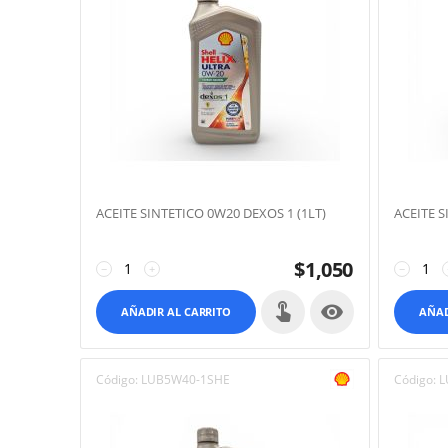
ACEITE SINTETICO 0W20 DEXOS 1 (1LT)
ACEITE S
$
1,050
−
+
−

AÑADIR AL CARRITO
AÑAD
Código:
LUB5W40-1SHE
Código:
L