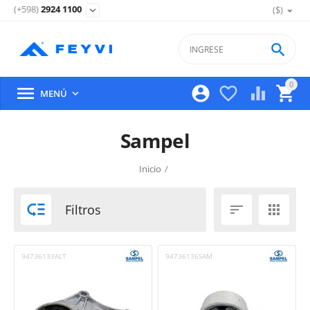
(+598)
2924 1100
($)
expand_more

0





MENÚ

Sampel
Inicio
/

Filtros


94736133ALT
94736136SAM