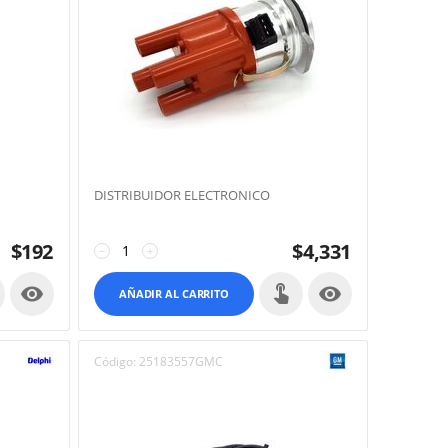
DISTRIBUIDOR ELECTRONICO
$
192
$
4,331
−
+


AÑADIR AL CARRITO
Código:
25183557GMC