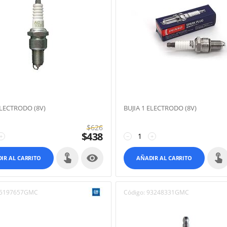
ELECTRODO (8V)
BUJIA 1 ELECTRODO (8V)
$
626
$
438
+
−
+

IR AL CARRITO
AÑADIR AL CARRITO
5197657GMC
Código:
93248331GMC