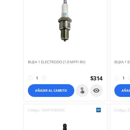
BUJIA 1 ELECTRODO (1.0 MPFI 8V)
BUJIA 1 
$
314
−
+
−

AÑADIR AL CARRITO
AÑAD
Código:
19347338GMC
Código:
2