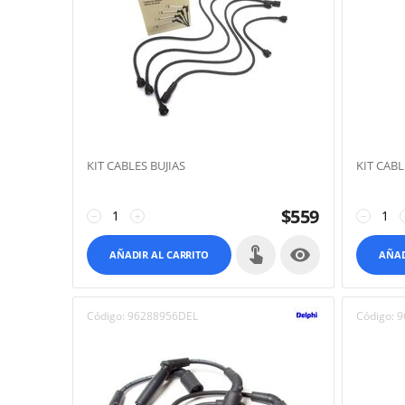
KIT CABLES BUJIAS
KIT CABL
$
559
−
+
−

AÑADIR AL CARRITO
AÑAD
Código:
96288956DEL
Código:
9