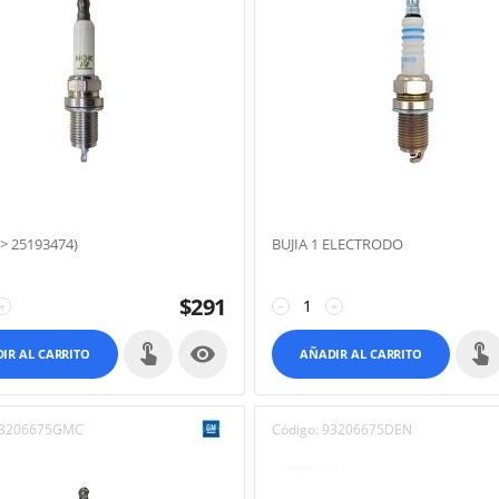
-> 25193474)
BUJIA 1 ELECTRODO
$
291
+
−
+

IR AL CARRITO
AÑADIR AL CARRITO
3206675GMC
Código:
93206675DEN