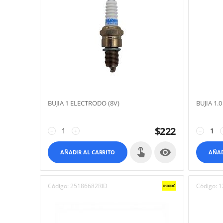
BUJIA 1 ELECTRODO (8V)
BUJIA 1.
$
222
−
+
−

AÑADIR AL CARRITO
AÑAD
Código:
25186682RID
Código:
1