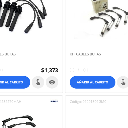
ES BUJIAS
KIT CABLES BUJIAS
$
1,373
+
−
+

IR AL CARRITO
AÑADIR AL CARRITO
4582570MAH
Código:
96291306GMC