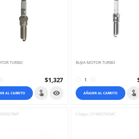
OTOR TURBO
BUJIA MOTOR TURBO
$
1,327
+
−
+

IR AL CARRITO
AÑADIR AL CARRITO
956007IMP
Código:
25186679GMC