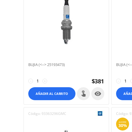
BUJIA (<--> 25193473)
BUJIA (<-
$
381
−
+
−

AÑADIR AL CARRITO
AÑAD
Código:
93363296GMC
Código:
9
AHORRE
30%