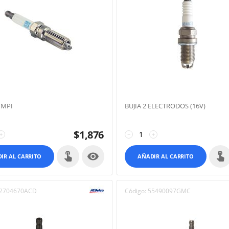
0 MPI
BUJIA 2 ELECTRODOS (16V)
$
1,876
+
−
+

IR AL CARRITO
AÑADIR AL CARRITO
2704670ACD
Código:
55490097GMC