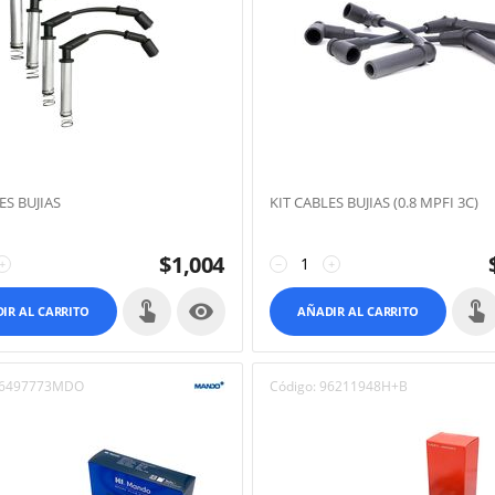
ES BUJIAS
KIT CABLES BUJIAS (0.8 MPFI 3C)
$
1,004
+
−
+

IR AL CARRITO
AÑADIR AL CARRITO
6497773MDO
Código:
96211948H+B