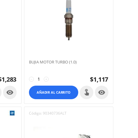
BUJIA MOTOR TURBO (1.0)
$
1,283
$
1,117
−
+


AÑADIR AL CARRITO
Código:
90340736ALT