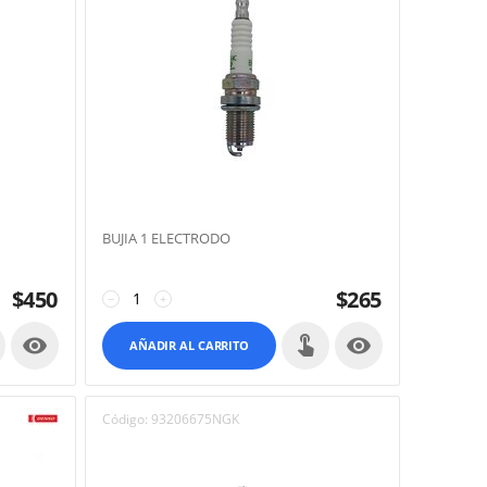
BUJIA 1 ELECTRODO
$
450
$
265
−
+


AÑADIR AL CARRITO
Código:
93206675NGK