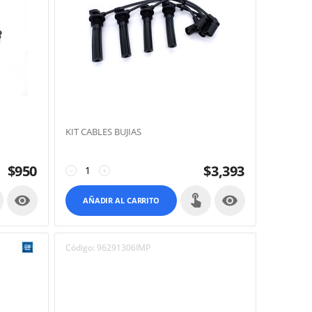
KIT CABLES BUJIAS
$
950
$
3,393
−
+


AÑADIR AL CARRITO
Código:
96291306IMP