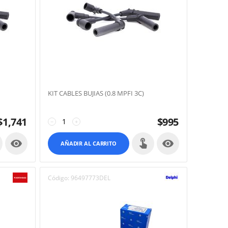
KIT CABLES BUJIAS (0.8 MPFI 3C)
$
1,741
$
995
−
+


AÑADIR AL CARRITO
Código:
96497773DEL