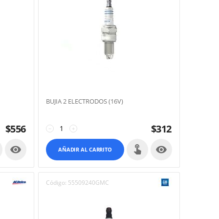
BUJIA 2 ELECTRODOS (16V)
$
556
$
312
−
+


AÑADIR AL CARRITO
Código:
55509240GMC