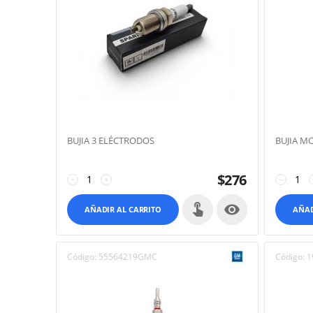
BUJIA 3 ELÉCTRODOS
BUJIA M
$
276
−
+
−

AÑADIR AL CARRITO
AÑAD
Código:
55564219GMC
Código:
1