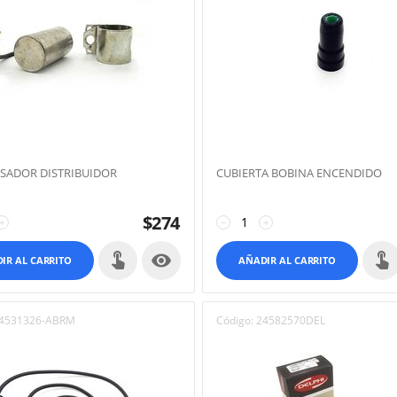
SADOR DISTRIBUIDOR
CUBIERTA BOBINA ENCENDIDO
$
274
+
−
+

IR AL CARRITO
AÑADIR AL CARRITO
4531326-ABRM
Código:
24582570DEL