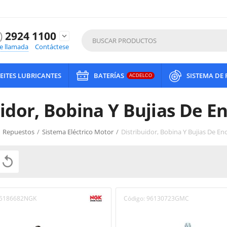
)
2924 1100
expand_more
de llamada
Contáctese
EITES LUBRICANTES
BATERÍAS
SISTEMA DE
ACDELCO
uidor, Bobina Y Bujias De E
Repuestos
/
Sistema Eléctrico Motor
/
Distribuidor, Bobina Y Bujias De E

5186682NGK
Código:
96130723GMC