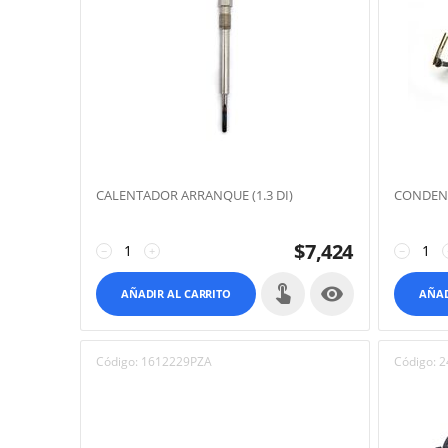
CALENTADOR ARRANQUE (1.3 DI)
CONDEN
$
7,424
−
+
−

AÑADIR AL CARRITO
AÑAD
Código:
1612229PZA
Código:
2