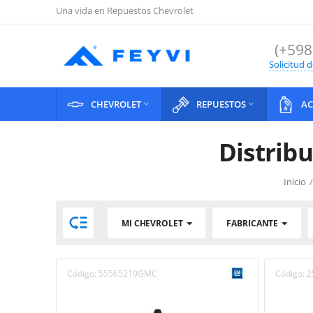
Una vida en Repuestos Chevrolet
(+598
Solicitud 
CHEVROLET
REPUESTOS
AC


Distrib
Inicio
/

MI CHEVROLET
FABRICANTE
Código:
55565219GMC
Código:
2