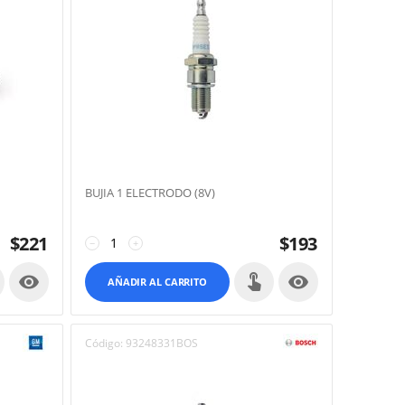
BUJIA 1 ELECTRODO (8V)
$
221
$
193
−
+


AÑADIR AL CARRITO
Código:
93248331BOS