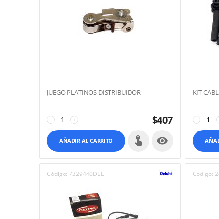
JUEGO PLATINOS DISTRIBUIDOR
KIT CABL
$
407
−
+
−

AÑADIR AL CARRITO
AÑAD
Código:
7329440DEL
Código:
2