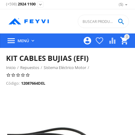
(+598)
2924 1100
($)
expand_more

0





MENÚ

KIT CABLES BUJIAS (EFI)
Inicio
/
Repuestos
/
Sistema Eléctrico Motor
/
Distribuidor, Bobina Y Bujias De Encendido
/
Código:
12087664DEL