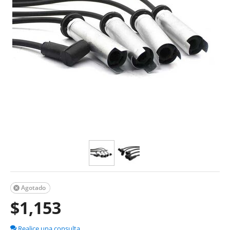
Agotado

$
1,153
Realice una consulta