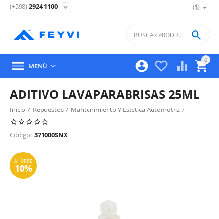
(+598)
2924 1100
($)
expand_more

0





MENÚ

ADITIVO LAVAPARABRISAS 25ML
Inicio
/
Repuestos
/
Mantenimiento Y Estetica Automotriz
/
Limpia Vidrios
/
AHORRE
10%
Código:
371000SNX