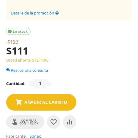
Detalle de la promoción
En stock

$
123
$
111
Usted ahorra: $
12
(
10
%)
Realice una consulta
Cantidad:
−
+
AÑADIR AL CARRITO
COMPRAR
CON 1 CLICK
Fabricante
Sonax