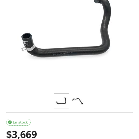
En stock

$
3,669