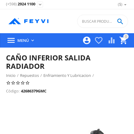
(+598)
2924 1100
($)
expand_more

0





MENÚ

CAÑO INFERIOR SALIDA
RADIADOR
Inicio
/
Repuestos
/
Enfriamiento Y Lubricacion
/
Caños Agua Motor
/
Código:
42686379GMC