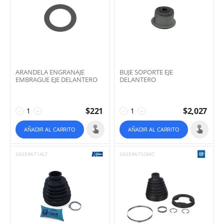
ARANDELA ENGRANAJE
BUJE SOPORTE EJE
EMBRAGUE EJE DELANTERO
DELANTERO
$
221
$
2,027
−
+
−
+
AÑADIR AL CARRITO
AÑADIR AL CARRITO
26059671ALT
26059675GMC