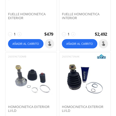
FUELLE HOMOCINETICA
FUELLE HOMOCINETICA
EXTERIOR
INTERIOR
$
479
$
2,492
−
+
−
+
AÑADIR AL CARRITO
AÑADIR AL CARRITO
26059673DMB
26059673NAK
HOMOCINETICA EXTERIOR
HOMOCINETICA EXTERIOR
LI/LD
LI/LD