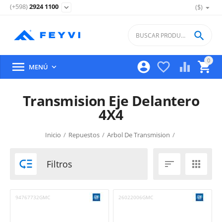
(+598)
2924 1100
($)
expand_more

0





MENÚ

Transmision Eje Delantero
4X4
Inicio
/
Repuestos
/
Arbol De Transmision
/
Transmision Eje Delantero 4X4

Filtros


94767732GMC
26022006GMC