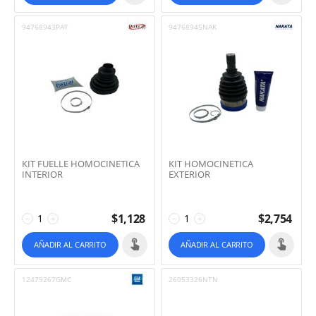
94768943PAT
94768945NAK
KIT FUELLE HOMOCINETICA
KIT HOMOCINETICA
INTERIOR
EXTERIOR
$
1,128
$
2,754
−
+
−
+
AÑADIR AL CARRITO
AÑADIR AL CARRITO
12479267GMC
26053326NTN