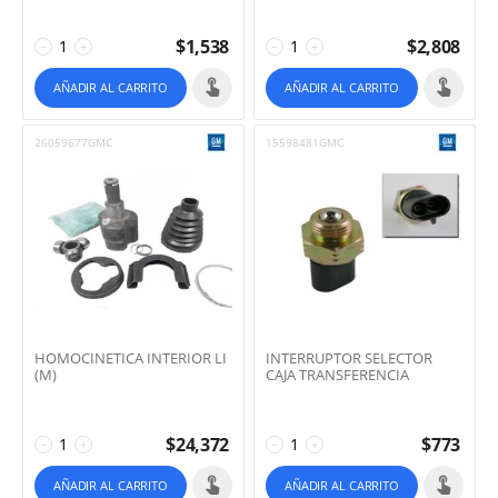
$
1,538
$
2,808
−
+
−
+
AÑADIR AL CARRITO
AÑADIR AL CARRITO
26059677GMC
15598481GMC
HOMOCINETICA INTERIOR LI
INTERRUPTOR SELECTOR
(M)
CAJA TRANSFERENCIA
$
24,372
$
773
−
+
−
+
AÑADIR AL CARRITO
AÑADIR AL CARRITO