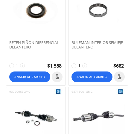
RETEN PIÑON DIFERENCIAL
RULEMAN INTERIOR SEMIEJE
DELANTERO
DELANTERO
$
1,558
$
682
−
+
−
+
AÑADIR AL CARRITO
AÑADIR AL CARRITO
93720063GMC
94713061GMC