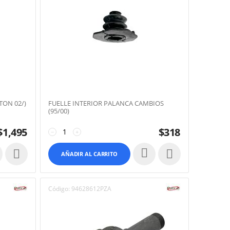
TON 02/)
FUELLE INTERIOR PALANCA CAMBIOS
(95/00)
$
1,495
$
318
−
+


AÑADIR AL CARRITO
Código:
94628612PZA