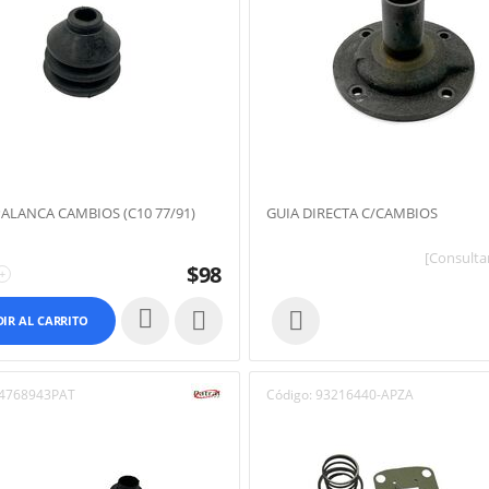
PALANCA CAMBIOS (C10 77/91)
GUIA DIRECTA C/CAMBIOS
[Consultar
$
98
+


IR AL CARRITO
4768943PAT
Código:
93216440-APZA