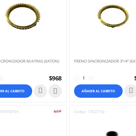
ICRONIZADOR M/ATRAS (EATON)
FRENO SINCRONIZADOR 3ª/4ª (EA
$
968
+
−
+

IR AL CARRITO
AÑADIR AL CARRITO
307692PZA
Código:
7362573p