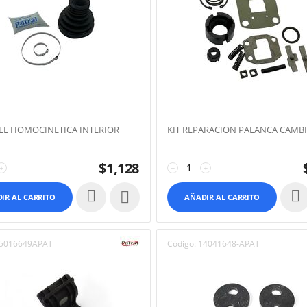
LLE HOMOCINETICA INTERIOR
KIT REPARACION PALANCA CAMB
$
1,128
+
−
+

IR AL CARRITO
AÑADIR AL CARRITO
5016649APAT
Código:
14041648-APAT