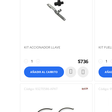
KIT ACCIONADOR LLAVE
KIT FUE
$
736
−
+
−

AÑADIR AL CARRITO
AÑAD
Código:
93270586-APAT
Código:
9