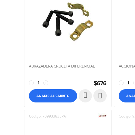
ABRAZADERA CRUCETA DIFERENCIAL
ACCIONA
$
676
−
+
−

AÑADIR AL CARRITO
AÑAD
Código:
70993383EPAT
Código:
9