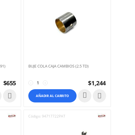
91)
BUJE COLA CAJA CAMBIOS (2.5 TD)
$
655
$
1,244
−
+


AÑADIR AL CARRITO
Código:
94717722PAT