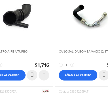
LTRO AIRE A TURBO
CAÑO SALIDA BOMBA VACIO (2.8T
$
1,716
+
−
+

IR AL CARRITO
AÑADIR AL CARRITO
3268550PZA
Código:
93364295PAT