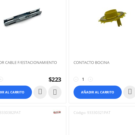
R CABLE F/ESTACIONAMIENTO
CONTACTO BOCINA
$
223
+
−
+

IR AL CARRITO
AÑADIR AL CARRITO
3330382PAT
Código:
93330321PAT