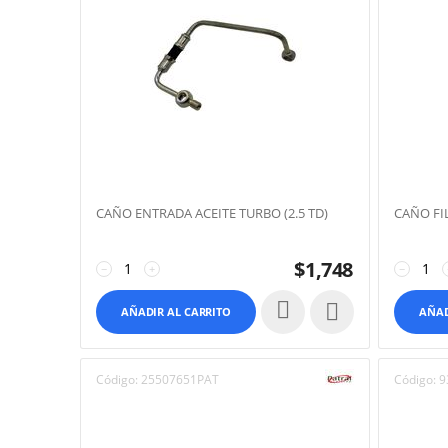
CAÑO ENTRADA ACEITE TURBO (2.5 TD)
CAÑO FI
$
1,748
−
+
−

AÑADIR AL CARRITO
AÑAD
Código:
25507651PAT
Código:
9