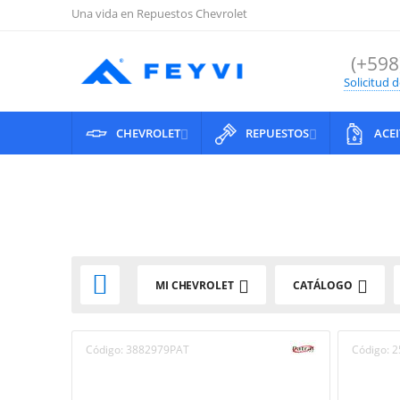
Una vida en Repuestos Chevrolet
(+598
Solicitud 
CHEVROLET
REPUESTOS
ACE



MI CHEVROLET
CATÁLOGO
Código:
3882979PAT
Código:
2