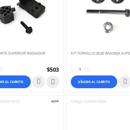
ORTE SUPERIOR RADIADOR
KIT TORNILLO BUJE BANDEJA SUP
$
503
+
−
+

IR AL CARRITO
AÑADIR AL CARRITO
3386915PZA
Código:
23049814PZA