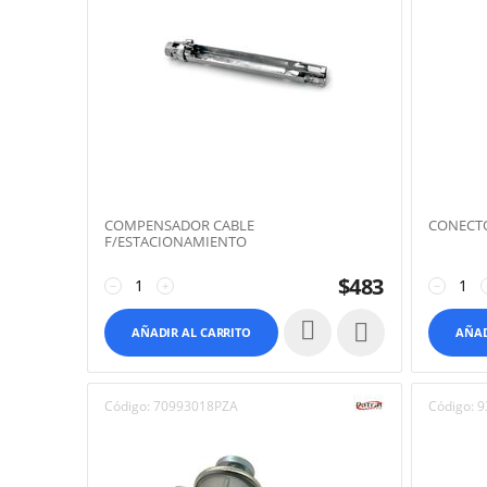
COMPENSADOR CABLE
CONECTO
F/ESTACIONAMIENTO
$
483
−
+
−

AÑADIR AL CARRITO
AÑAD
Código:
70993018PZA
Código:
9