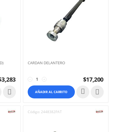
D)
CARDAN DELANTERO
$
3,283
$
17,200
−
+


AÑADIR AL CARRITO
Código:
2448382PAT