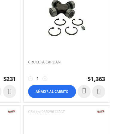
CRUCETA CARDAN
$
231
$
1,363
−
+


AÑADIR AL CARRITO
Código:
93329612PAT