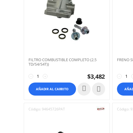
FILTRO COMBUSTIBLE COMPLETO (2.5
FRENO S
TD/S4/S4T))
$
3,482
−
+
−

AÑADIR AL CARRITO
AÑAD
Código:
94645726PAT
Código:
9