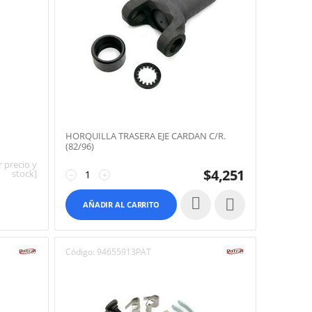
HORQUILLA TRASERA EJE CARDAN C/R.
(82/96)
 precio y
$
4,251
stock]
−
+

AÑADIR AL CARRITO
Código:
94655913PAT