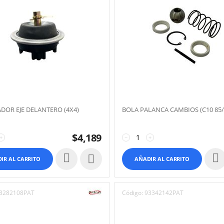
DOR EJE DELANTERO (4X4)
BOLA PALANCA CAMBIOS (C10 85/
$
4,189
+
−
+

IR AL CARRITO
AÑADIR AL CARRITO
3282108PAT
Código:
93342142PAT