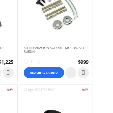
IOS
KIT REPARACION SOPORTE MORDAZA (1
RUEDA)
$
1,225
$
999
−
+


AÑADIR AL CARRITO
Código:
93257537PAT