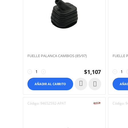
FUELLE PALANCA CAMBIOS (85/97)
FUELLE 
$
1,107
−
+
−

AÑADIR AL CARRITO
AÑAD
Código:
94652592-APAT
Código:
9