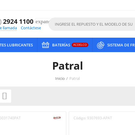
)
2924 1100
expand_more
de llamada
Contáctese
ITES LUBRICANTES
BATERÍAS
SISTEMA DE F
ACDELCO
Patral
Inicio
/
Patral

5031740PAT
Código:
9307693-APAT