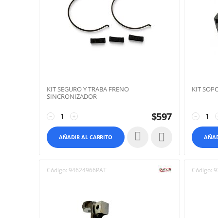
KIT SEGURO Y TRABA FRENO
KIT SOP
SINCRONIZADOR
$
597
−
+
−

AÑADIR AL CARRITO
AÑAD
Código:
94624966PAT
Código:
9