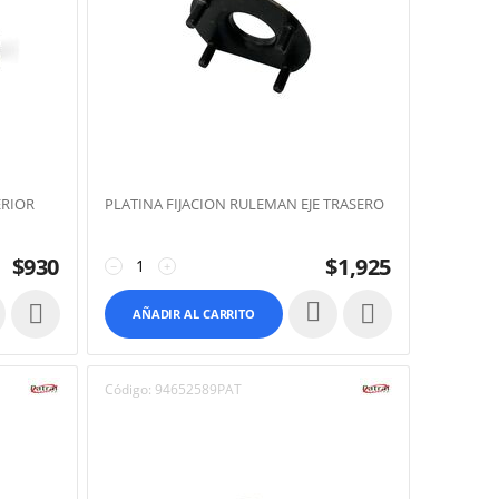
ERIOR
PLATINA FIJACION RULEMAN EJE TRASERO
$
930
$
1,925
−
+


AÑADIR AL CARRITO
Código:
94652589PAT