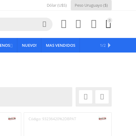
Dólar (U$S)
Peso Uruguayo ($)
0





RENOS
NUEVO!
MAS VENDIDOS
OFERTAS
1/2



Código:
93236420%2DBPAT