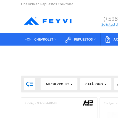
Una vida en Repuestos Chevrolet
(+598
Solicitud 
CHEVROLET
REPUESTOS
AC



MI CHEVROLET
CATÁLOGO
Código:
93298440MIK
Código:
9