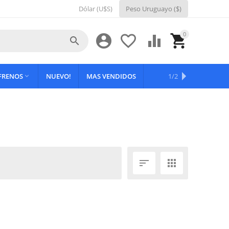
Dólar (U$S)
Peso Uruguayo ($)
0





 FRENOS
NUEVO!
MAS VENDIDOS
OFERTAS
1/2


