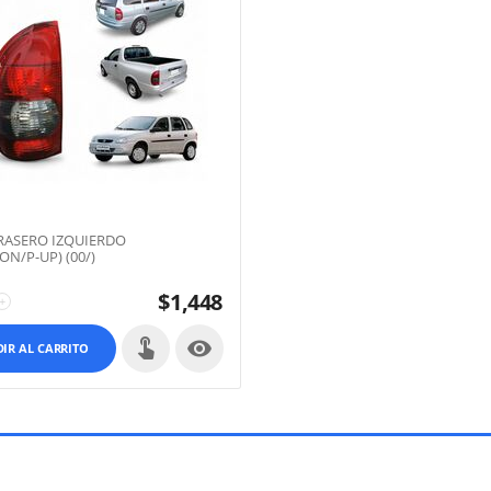
RASERO IZQUIERDO
N/P-UP) (00/)
$
1,448
+

IR AL CARRITO