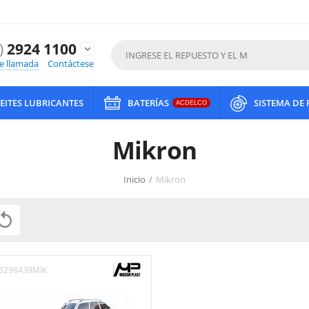
)
2924 1100
expand_more
de llamada
Contáctese
EITES LUBRICANTES
BATERÍAS
SISTEMA DE
ACDELCO
Mikron
Inicio
/
Mikron

3298439MIK