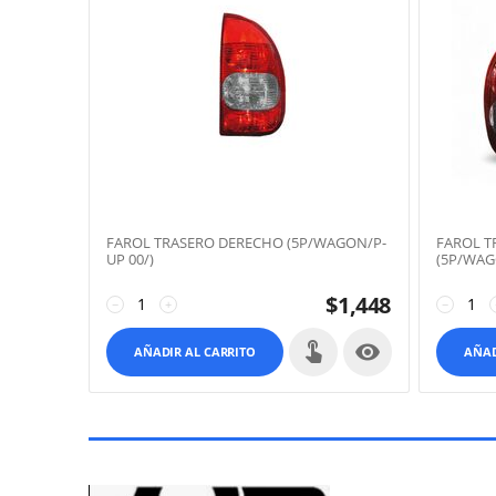
FAROL TRASERO DERECHO (5P/WAGON/P-
FAROL T
UP 00/)
(5P/WAGO
$
1,448
−
+
−

AÑADIR AL CARRITO
AÑAD