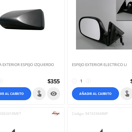
A EXTERIOR ESPEJO IZQUIERDO
ESPEJO EXTERIOR ELECTRICO LI
$
355
+
−
+

IR AL CARRITO
AÑADIR AL CARRITO
5063418MET
Código:
94743364IMP