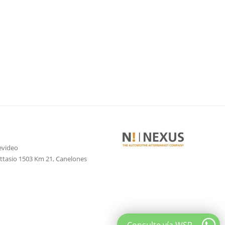
evideo
attasio 1503 Km 21, Canelones
Consulte vía WSP