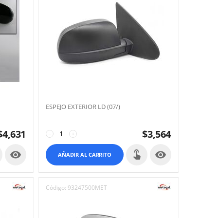
ESPEJO EXTERIOR LD (07/)
$
4,631
$
3,564
−
+


AÑADIR AL CARRITO
Código:
93247500MET