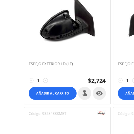
ESPEJO EXTERIOR LD (LT)
ESPEJO E
$
2,724
−
+
−

AÑADIR AL CARRITO
AÑAD
Código:
93284888MET
Código:
9