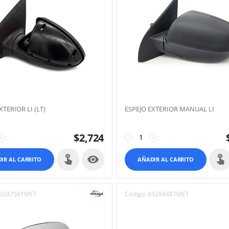
XTERIOR LI (LT)
ESPEJO EXTERIOR MANUAL LI
$
2,724
+
−
+

IR AL CARRITO
AÑADIR AL CARRITO
3247501MET
Código:
93284887MET