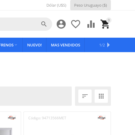
Dólar (U$S)
Peso Uruguayo ($)
0





 FRENOS
NUEVO!
MAS VENDIDOS
OFERTAS
1/2



Código:
94713566MET