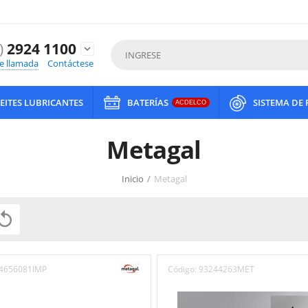
)
2924 1100
expand_more
de llamada
Contáctese
EITES LUBRICANTES
BATERÍAS
SISTEMA DE
ACDELCO
Metagal
Inicio
/
Metagal

4656081IMP
Código:
93244263MET