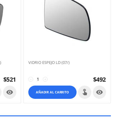
)
VIDRIO ESPEJO LD (07/)
$
521
$
492
−
+


AÑADIR AL CARRITO