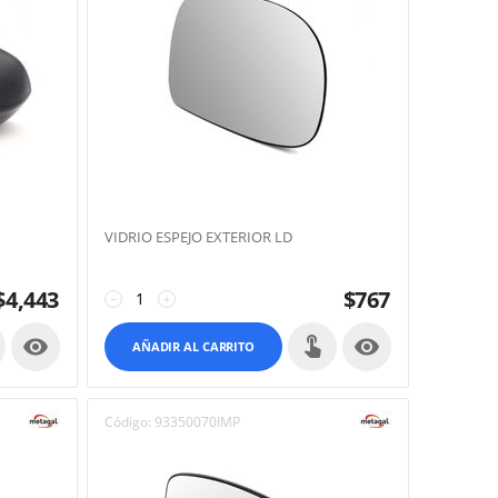
VIDRIO ESPEJO EXTERIOR LD
$
4,443
$
767
−
+


AÑADIR AL CARRITO
Código:
93350070IMP