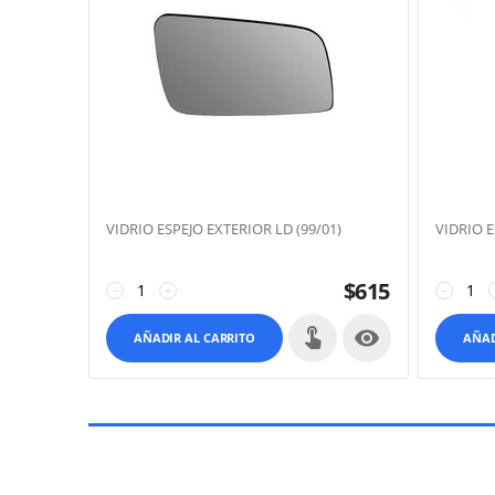
VIDRIO ESPEJO EXTERIOR LD (99/01)
VIDRIO E
$
615
−
+
−

AÑADIR AL CARRITO
AÑAD