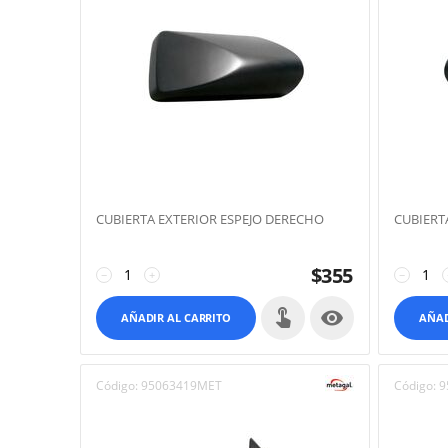
CUBIERTA EXTERIOR ESPEJO DERECHO
CUBIERT
$
355
−
+
−

AÑADIR AL CARRITO
AÑAD
Código:
95063419MET
Código:
9