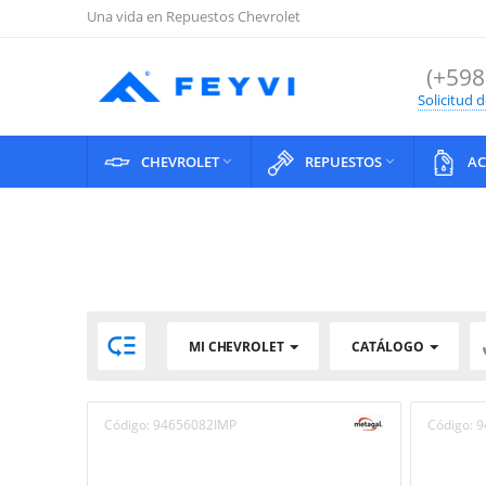
Una vida en Repuestos Chevrolet
(+598
Solicitud 
CHEVROLET
REPUESTOS
AC



MI CHEVROLET
CATÁLOGO
Código:
94656082IMP
Código:
9