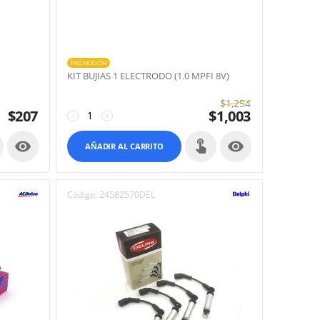
PROMOCIÓN
KIT BUJIAS 1 ELECTRODO (1.0 MPFI 8V)
$
1,254
$
207
$
1,003
−
+


AÑADIR AL CARRITO
Código:
24582570DEL