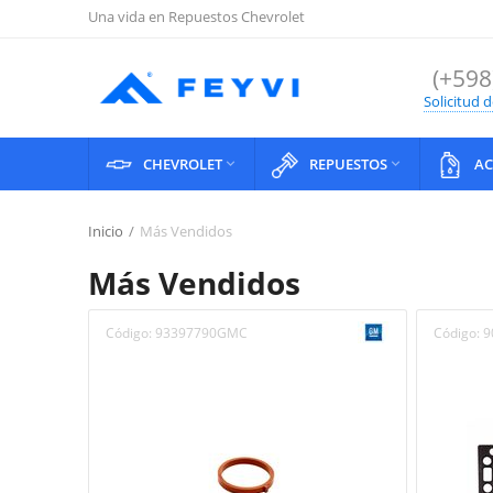
Una vida en Repuestos Chevrolet
(+598
Solicitud 
CHEVROLET
REPUESTOS
AC


Inicio
/
Más Vendidos
Más Vendidos
Código:
93397790GMC
Código:
9