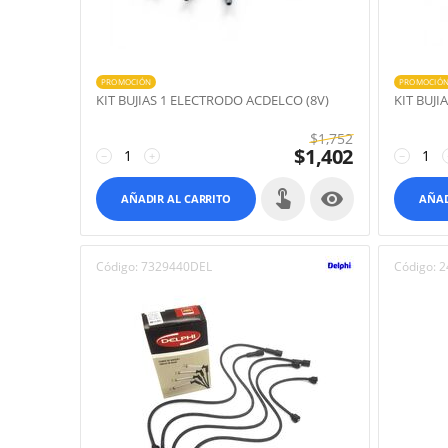
PROMOCIÓN
PROMOCIÓ
KIT BUJIAS 1 ELECTRODO ACDELCO (8V)
KIT BUJ
$
1,752
$
1,402
−
+
−

AÑADIR AL CARRITO
AÑAD
Código:
7329440DEL
Código:
2