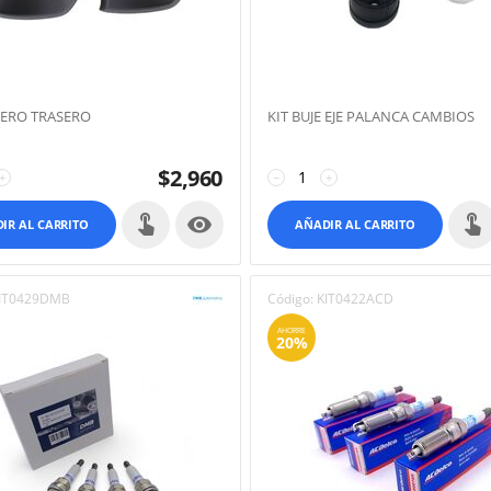
RERO TRASERO
KIT BUJE EJE PALANCA CAMBIOS
$
2,960
+
−
+

IR AL CARRITO
AÑADIR AL CARRITO
IT0429DMB
Código:
KIT0422ACD
AHORRE
20%