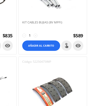
KIT CABLES BUJIAS (8V MPFI)
$
835
$
589
−
+


AÑADIR AL CARRITO
Código:
52250475IMP