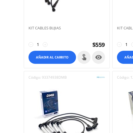
KIT CABLES BUJIAS
KIT CABL
$
559
−
+
−

AÑADIR AL CARRITO
AÑAD
Código:
93374938DMB
Código:
1