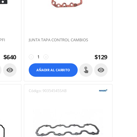
PFI
JUNTA TAPA CONTROL CAMBIOS
$
640
$
129
−
+


AÑADIR AL CARRITO
Código:
90354545SAB