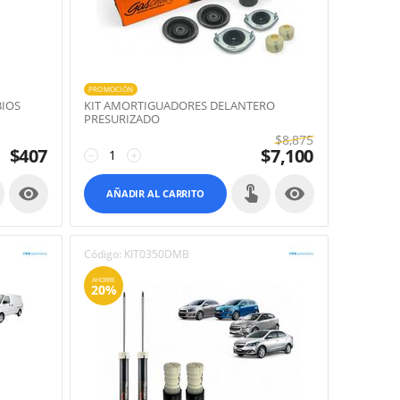
PROMOCIÓN
BIOS
KIT AMORTIGUADORES DELANTERO
PRESURIZADO
$
8,875
$
407
$
7,100
−
+


AÑADIR AL CARRITO
Código:
KIT0350DMB
AHORRE
20%