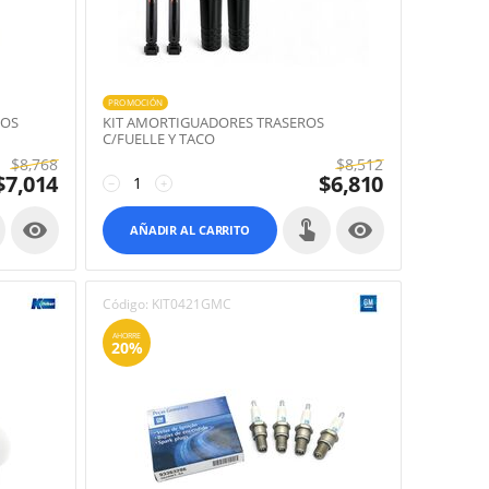
PROMOCIÓN
ROS
KIT AMORTIGUADORES TRASEROS
C/FUELLE Y TACO
$
8,768
$
8,512
$
7,014
$
6,810
−
+


AÑADIR AL CARRITO
Código:
KIT0421GMC
AHORRE
20%