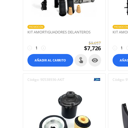
PROMOCIÓN
PROMOCIÓ
KIT AMORTIGUADORES DELANTEROS
KIT AMO
$
9,657
$
7,726
−
+
−

AÑADIR AL CARRITO
AÑAD
Código:
90538936-AKIT
Código:
9