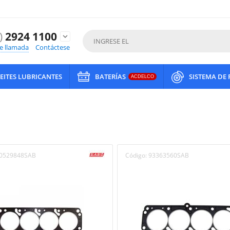
)
2924 1100
expand_more
de llamada
Contáctese
EITES LUBRICANTES
BATERÍAS
SISTEMA DE
ACDELCO
0529848SAB
Código:
93363560SAB