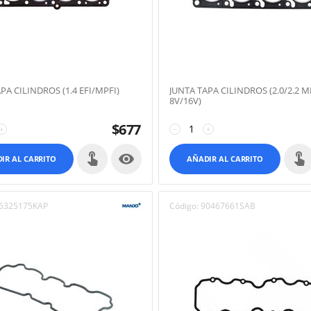
PA CILINDROS (1.4 EFI/MPFI)
JUNTA TAPA CILINDROS (2.0/2.2 M
8V/16V)
$
677
+
−
+

IR AL CARRITO
AÑADIR AL CARRITO
6325175KAP
Código:
90467661SAB