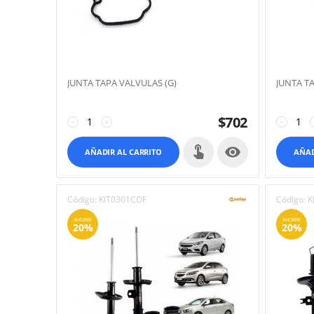
JUNTA TAPA VALVULAS (G)
JUNTA T
$
702
−
+
−

AÑADIR AL CARRITO
AÑAD
Código:
KIT0301COF
Código:
K
AHORRE
AHORRE
20%
20%