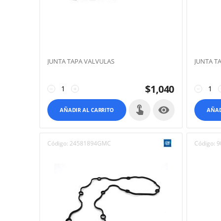
JUNTA TAPA VALVULAS
JUNTA TA
$
1,040
−
+
−

AÑADIR AL CARRITO
AÑAD
Código:
24581894GMC
Código:
9