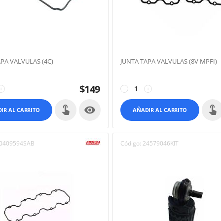
PA VALVULAS (4C)
JUNTA TAPA VALVULAS (8V MPFI)
$
149
+
−
+

IR AL CARRITO
AÑADIR AL CARRITO
0409594SAB
Código:
24579046KIT