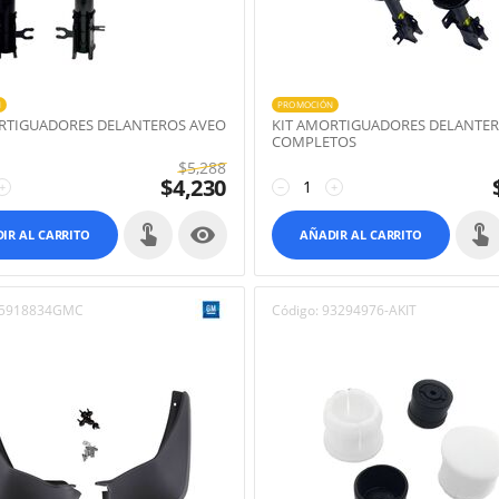
N
PROMOCIÓN
RTIGUADORES DELANTEROS AVEO
KIT AMORTIGUADORES DELANTE
COMPLETOS
$
5,288
$
4,230
+
−
+

IR AL CARRITO
AÑADIR AL CARRITO
5918834GMC
Código:
93294976-AKIT