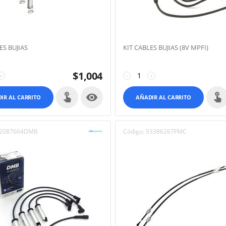
ES BUJIAS
KIT CABLES BUJIAS (8V MPFI)
$
1,004
+
−
+

IR AL CARRITO
AÑADIR AL CARRITO
2087664DMB
Código:
93386267FMC