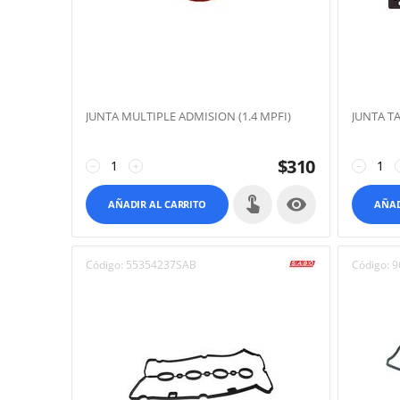
JUNTA MULTIPLE ADMISION (1.4 MPFI)
JUNTA TA
$
310
−
+
−

AÑADIR AL CARRITO
AÑAD
Código:
55354237SAB
Código:
9