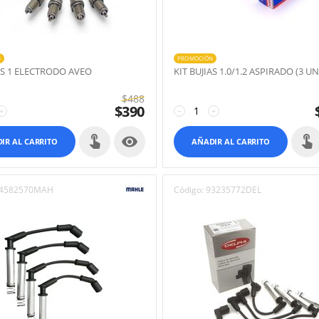
N
PROMOCIÓN
IAS 1 ELECTRODO AVEO
KIT BUJIAS 1.0/1.2 ASPIRADO (3 U
$
488
$
390
+
−
+

IR AL CARRITO
AÑADIR AL CARRITO
4582570MAH
Código:
93235772DEL