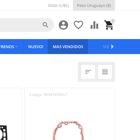
Dólar (U$S)
Peso Uruguayo ($)
0





 FRENOS
NUEVO!
MAS VENDIDOS
OFERTAS
1/2



Código:
90345458ALT