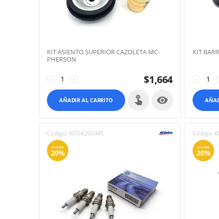
KIT ASIENTO SUPERIOR CAZOLETA MC-
KIT BAR
PHERSON
$
1,664
−
+
−

AÑADIR AL CARRITO
AÑAD
Código:
KIT0420GMC
Código:
K
AHORRE
AHORRE
20%
20%