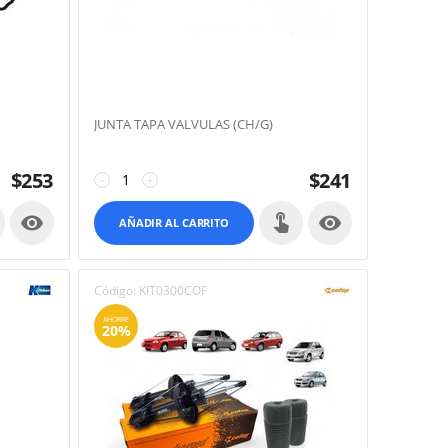
JUNTA TAPA VALVULAS (CH/G)
$
253
$
241
−
+


AÑADIR AL CARRITO
Código:
KIT0300COF
AHORRE
20%