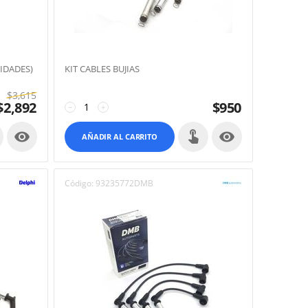
NIDADES)
KIT CABLES BUJIAS
$
3,615
$
2,892
$
950
−
+


AÑADIR AL CARRITO
Código:
93235772DMB