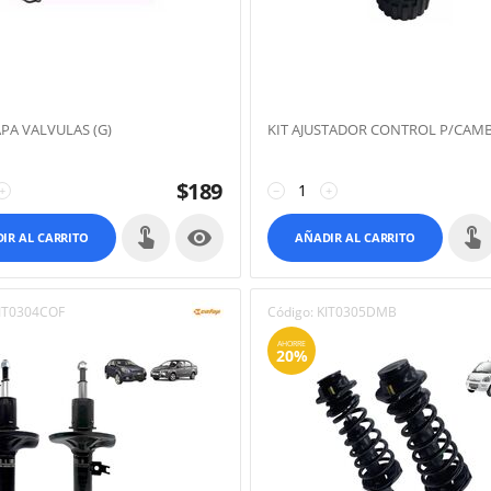
APA VALVULAS (G)
KIT AJUSTADOR CONTROL P/CAM
$
189
+
−
+

IR AL CARRITO
AÑADIR AL CARRITO
IT0304COF
Código:
KIT0305DMB
AHORRE
20%