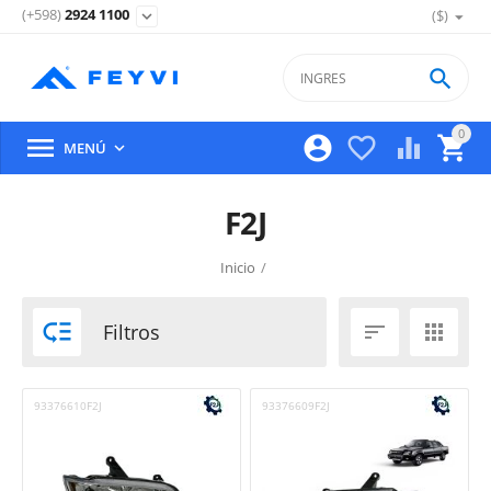
(+598)
2924 1100
($)
expand_more

0





MENÚ

F2J
Inicio
/

Filtros


93376610F2J
93376609F2J