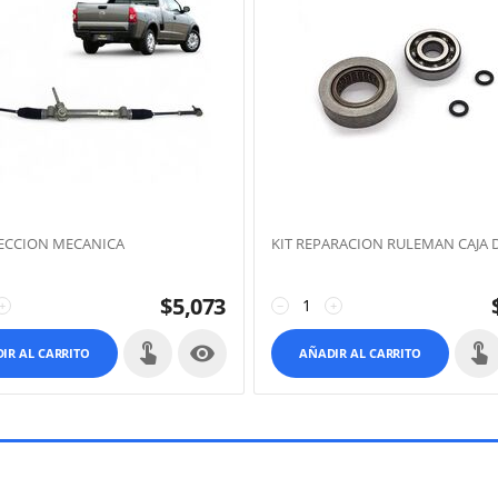
RECCION MECANICA
KIT REPARACION RULEMAN CAJA D
$
5,073
+
−
+

IR AL CARRITO
AÑADIR AL CARRITO