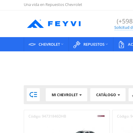
Una vida en Repuestos Chevrolet
(+598
Solicitud 
CHEVROLET
REPUESTOS
AC



MI CHEVROLET
CATÁLOGO
Código:
94731846DHB
Código:
9