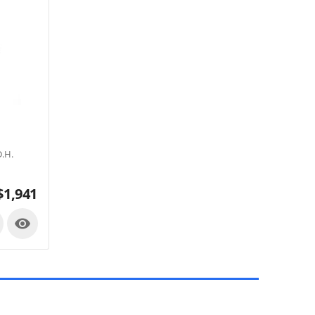
.H.
$
1,941
