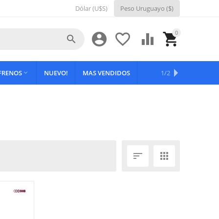
Dólar (U$S)
Peso Uruguayo ($)
0





 FRENOS
NUEVO!
MAS VENDIDOS
OFERTAS
1/2


