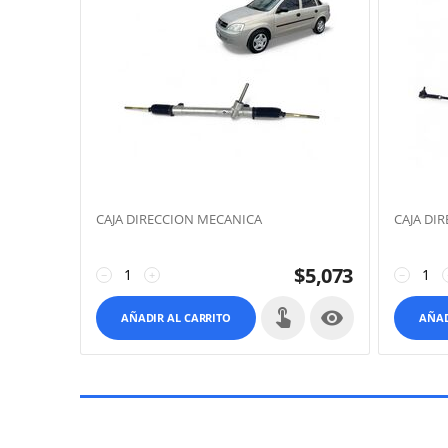
CAJA DIRECCION MECANICA
CAJA DI
$
5,073
−
+
−

AÑADIR AL CARRITO
AÑAD