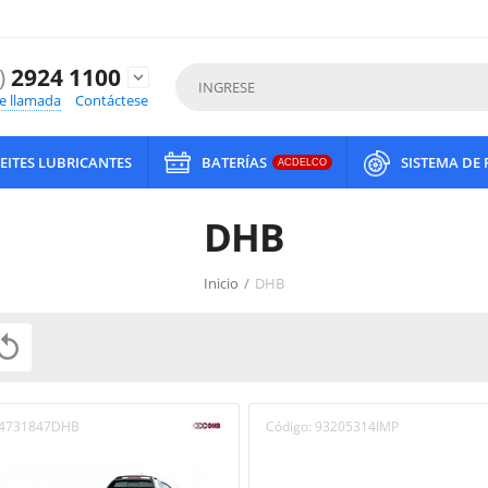
)
2924 1100
expand_more
de llamada
Contáctese
EITES LUBRICANTES
BATERÍAS
SISTEMA DE
ACDELCO
DHB
Inicio
/
DHB

4731847DHB
Código:
93205314IMP