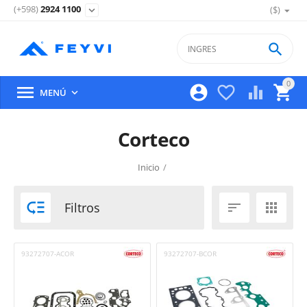
(+598)
2924 1100
($)
expand_more

0





MENÚ

Corteco
Inicio
/

Filtros


93272707-ACOR
93272707-BCOR