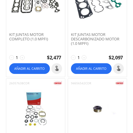
KIT JUNTAS MOTOR
KIT JUNTAS MOTOR
COMPLETO (1.0 MPFI)
DESCARBONIZADO MOTOR
(1.0 MPFI)
$
2,477
$
2,097
−
+
−
+
AÑADIR AL CARRITO
AÑADIR AL CARRITO
26057638COR
94656542COR