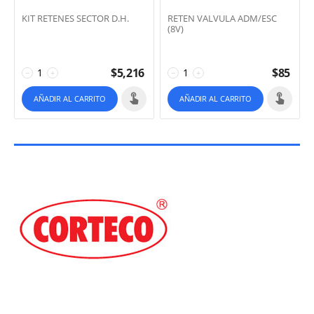
KIT RETENES SECTOR D.H.
RETEN VALVULA ADM/ESC
(8V)
$
5,216
$
85
−
+
−
+
AÑADIR AL CARRITO
AÑADIR AL CARRITO