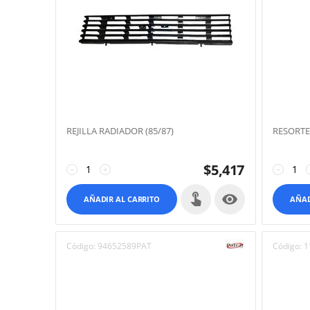
REJILLA RADIADOR (85/87)
RESORTE
$
5,417
−
+
−

AÑADIR AL CARRITO
AÑAD
Código:
94652589PAT
Código:
1