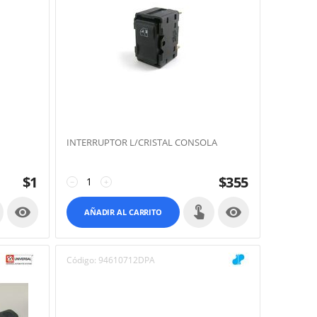
INTERRUPTOR L/CRISTAL CONSOLA
$
1
$
355
−
+


AÑADIR AL CARRITO
Código:
94610712DPA