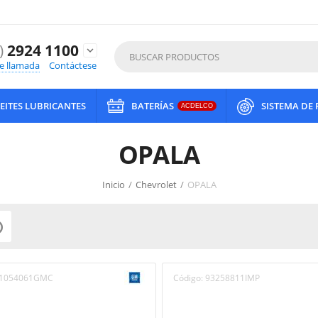
)
2924 1100
expand_more
de llamada
Contáctese
EITES LUBRICANTES
BATERÍAS
SISTEMA DE
ACDELCO
OPALA
Inicio
/
Chevrolet
/
OPALA

1054061GMC
Código:
93258811IMP