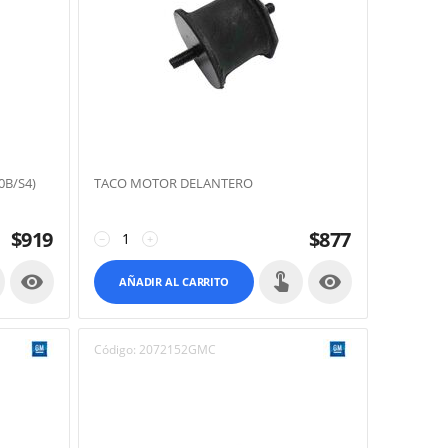
B/S4)
TACO MOTOR DELANTERO
$
919
$
877
−
+


AÑADIR AL CARRITO
Código:
2072152GMC