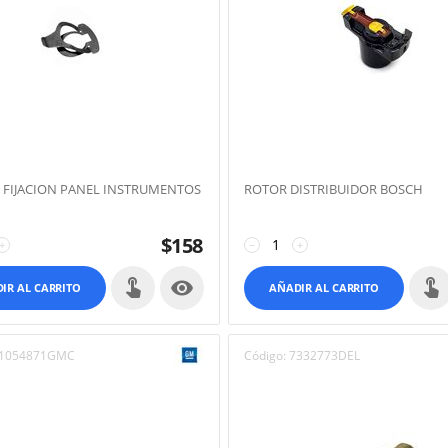
 FIJACION PANEL INSTRUMENTOS
ROTOR DISTRIBUIDOR BOSCH
$
158
+
−
+

IR AL CARRITO
AÑADIR AL CARRITO
1054871GMC
Código:
7332773DEL