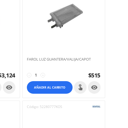
FAROL LUZ GUANTERA/VALIJA/CAPOT
$
3,124
$
515
−
+


AÑADIR AL CARRITO
Código:
52280777KOS