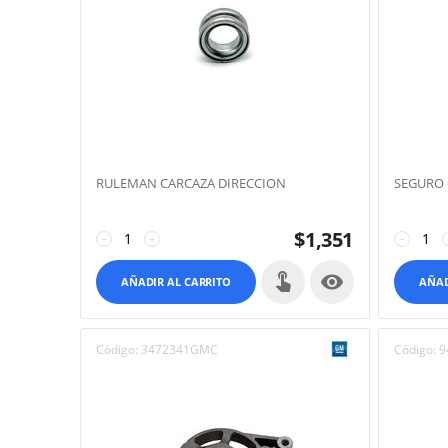
RULEMAN CARCAZA DIRECCION
SEGURO 
$
1,351
−
+
−

AÑADIR AL CARRITO
AÑAD
Código:
3472341GMC
Código:
9