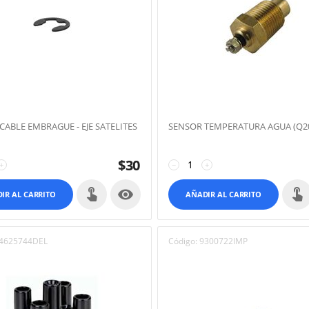
CABLE EMBRAGUE - EJE SATELITES
SENSOR TEMPERATURA AGUA (Q20
$
30
+
−
+

IR AL CARRITO
AÑADIR AL CARRITO
4625744DEL
Código:
9300722IMP