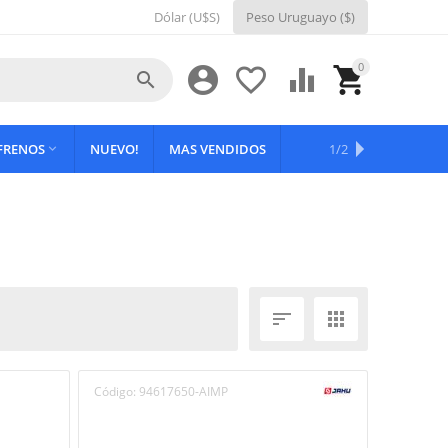
Dólar (U$S)
Peso Uruguayo ($)
0





 FRENOS
NUEVO!
MAS VENDIDOS
OFERTAS
1/2



Código:
94617650-AIMP