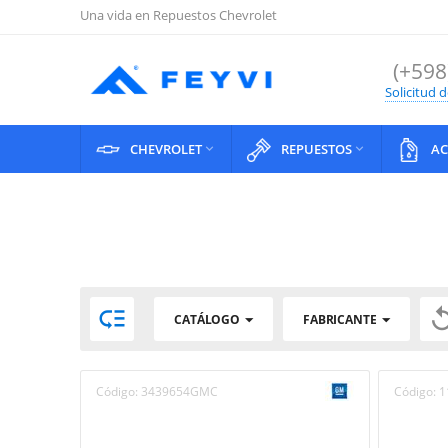
Una vida en Repuestos Chevrolet
(+598
Solicitud 
CHEVROLET
REPUESTOS
AC



CATÁLOGO
FABRICANTE
Código:
3439654GMC
Código:
1