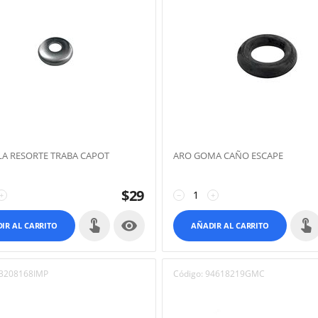
A RESORTE TRABA CAPOT
ARO GOMA CAÑO ESCAPE
$
29
+
−
+

IR AL CARRITO
AÑADIR AL CARRITO
3208168IMP
Código:
94618219GMC