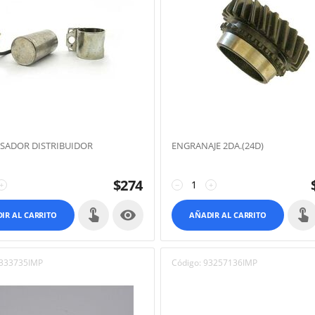
SADOR DISTRIBUIDOR
ENGRANAJE 2DA.(24D)
$
274
+
−
+

IR AL CARRITO
AÑADIR AL CARRITO
333735IMP
Código:
93257136IMP