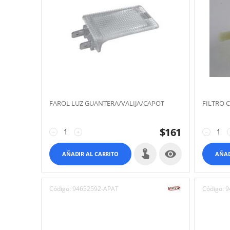
FAROL LUZ GUANTERA/VALIJA/CAPOT
FILTRO 
$
161
−
+
−

AÑADIR AL CARRITO
AÑAD
Código:
94652592-APAT
Código:
9