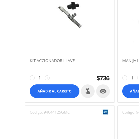
KIT ACCIONADOR LLAVE
MANIJA 
$
736
−
+
−

AÑADIR AL CARRITO
AÑAD
Código:
94644125GMC
Código:
9