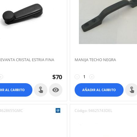
LEVANTA CRISTAL ESTRIA FINA
MANIJA TECHO NEGRA
$
70
+
−
+

IR AL CARRITO
AÑADIR AL CARRITO
4628655GMC
Código:
94625743DEL