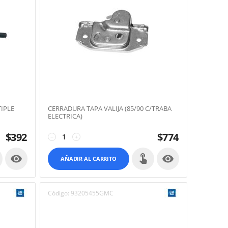
IPLE
CERRADURA TAPA VALIJA (85/90 C/TRABA
ELECTRICA)
$
392
$
774
−
+


AÑADIR AL CARRITO
Código:
93205455GMC