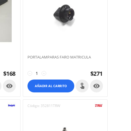
PORTALAMPARAS FARO MATRICULA
$
168
$
271
−
+


AÑADIR AL CARRITO
Código:
352811TRW