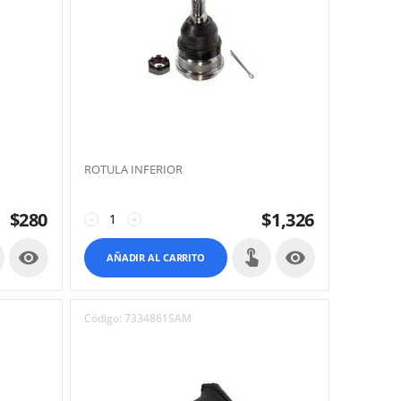
ROTULA INFERIOR
$
280
$
1,326
−
+


AÑADIR AL CARRITO
Código:
7334861SAM