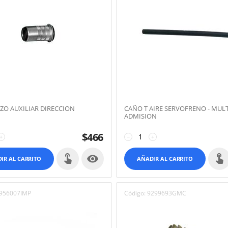
AZO AUXILIAR DIRECCION
CAÑO T AIRE SERVOFRENO - MULT
ADMISION
$
466
+
−
+

IR AL CARRITO
AÑADIR AL CARRITO
956007IMP
Código:
9299693GMC