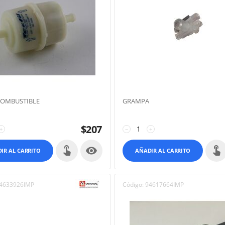
COMBUSTIBLE
GRAMPA
$
207
+
−
+

IR AL CARRITO
AÑADIR AL CARRITO
4633926IMP
Código:
94617664IMP