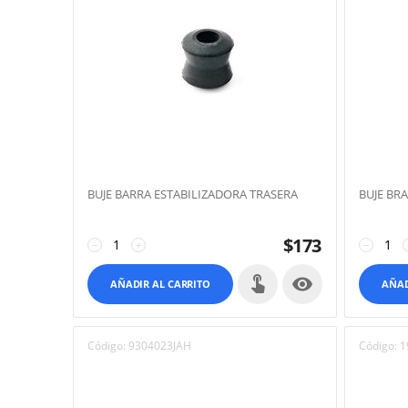
BUJE BARRA ESTABILIZADORA TRASERA
BUJE BR
$
173
−
+
−

AÑADIR AL CARRITO
AÑAD
Código:
9304023JAH
Código:
1