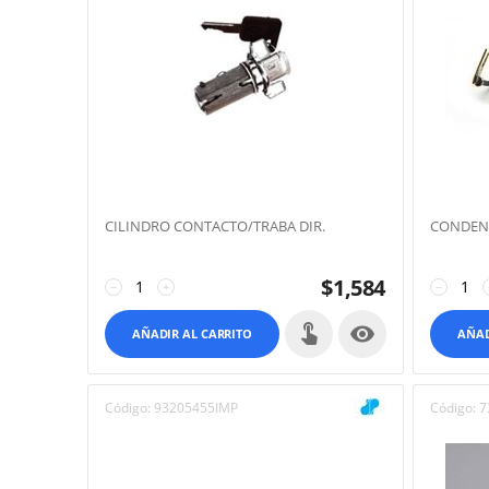
CILINDRO CONTACTO/TRABA DIR.
CONDEN
$
1,584
−
+
−

AÑADIR AL CARRITO
AÑAD
Código:
93205455IMP
Código:
7