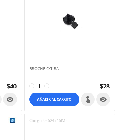
BROCHE C/TIRA
$
40
$
28
−
+


AÑADIR AL CARRITO
Código:
94624746IMP