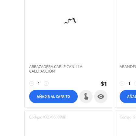
ABRAZADERA CABLE CANILLA
ARANDEL
CALEFACCIÓN
$
1
−
+
−

AÑADIR AL CARRITO
AÑAD
Código:
93270603IMP
Código:
9