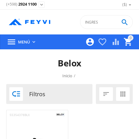
(+598)
2924 1100
($)
expand_more

0





MENÚ

Belox
Inicio
/

Filtros


55354378BLX