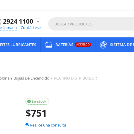
)
2924 1100
expand_more
de llamada
Contáctese
EITES LUBRICANTES
BATERÍAS
SISTEMA DE
ACDELCO
Bobina Y Bujias De Encendido
/
PLATINO DISTRIBUIDOR
En stock

$
751
Realice una consulta