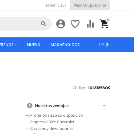
Dólar (U$S)
Peso Uruguayo ($)
0





 FRENOS
NUEVO!
MAS VENDIDOS
OFERTAS
1/2

Código:
1612385BOS
Nuestras ventajas
— Profesionales a su disposición
— Empresa 100% Chevrolet
— Cambios y devoluciones