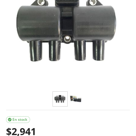
En stock

$
2,941