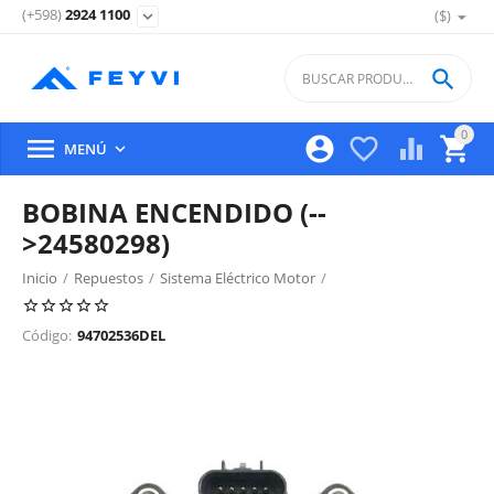
(+598)
2924 1100
($)
expand_more

0





MENÚ

BOBINA ENCENDIDO (--
>24580298)
Inicio
/
Repuestos
/
Sistema Eléctrico Motor
/
Distribuidor, Bobina Y Bujias De Encendido
/
Código:
94702536DEL