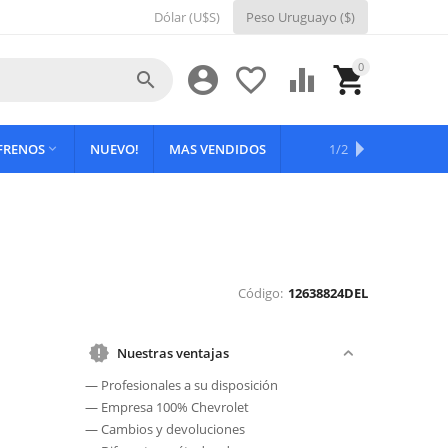
Dólar (U$S)
Peso Uruguayo ($)
0





 FRENOS
NUEVO!
MAS VENDIDOS
OFERTAS
1/2

Código:
12638824DEL
Nuestras ventajas
— Profesionales a su disposición
— Empresa 100% Chevrolet
— Cambios y devoluciones