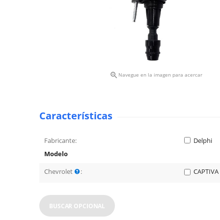

Navegue en la imagen para acercar
Características
Fabricante:
Delphi
Modelo
Chevrolet
:
CAPTIVA 
BUSCAR OPCIONAL