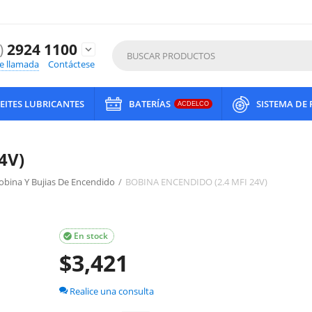
)
2924 1100
expand_more
de llamada
Contáctese
EITES LUBRICANTES
BATERÍAS
SISTEMA DE
ACDELCO
4V)
Bobina Y Bujias De Encendido
/
BOBINA ENCENDIDO (2.4 MFI 24V)
En stock

$
3,421
Realice una consulta