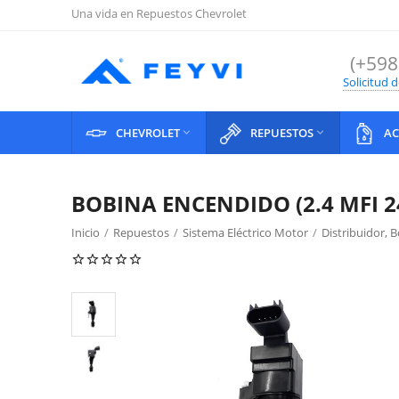
Una vida en Repuestos Chevrolet
(+598
Solicitud 
CHEVROLET
REPUESTOS
AC


BOBINA ENCENDIDO (2.4 MFI 2
Inicio
/
Repuestos
/
Sistema Eléctrico Motor
/
Distribuidor, 