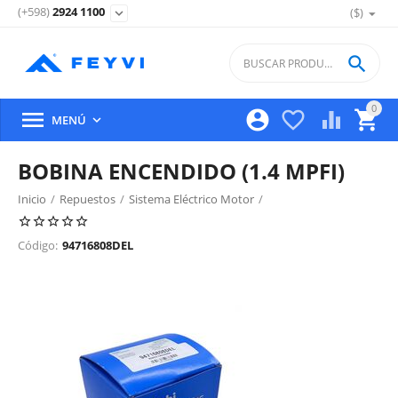
(+598)
2924 1100
($)
expand_more

0





MENÚ

BOBINA ENCENDIDO (1.4 MPFI)
Inicio
/
Repuestos
/
Sistema Eléctrico Motor
/
Distribuidor, Bobina Y Bujias De Encendido
/
Código:
94716808DEL