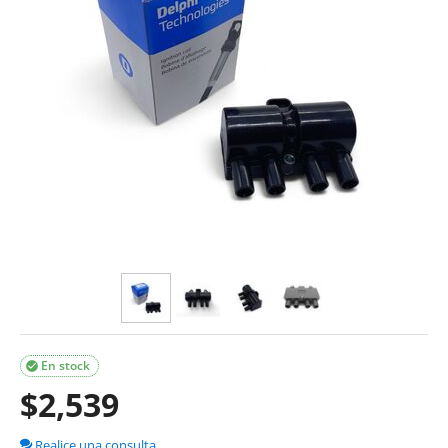
En stock

$
2,539
Realice una consulta