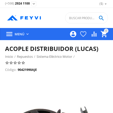
(+598)
2924 1100
($)
expand_more

0





MENÚ

ACOPLE DISTRIBUIDOR (LUCAS)
Inicio
/
Repuestos
/
Sistema Eléctrico Motor
/
Distribuidor, Bobina Y Bujias De Encendido
/
Código:
90421990AJE