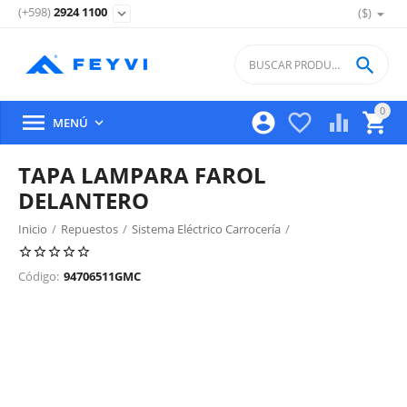
(+598)
2924 1100
($)
expand_more

0





MENÚ

TAPA LAMPARA FAROL
DELANTERO
Inicio
/
Repuestos
/
Sistema Eléctrico Carrocería
/
Iluminacion Exterior Delantera
/
Código:
94706511GMC