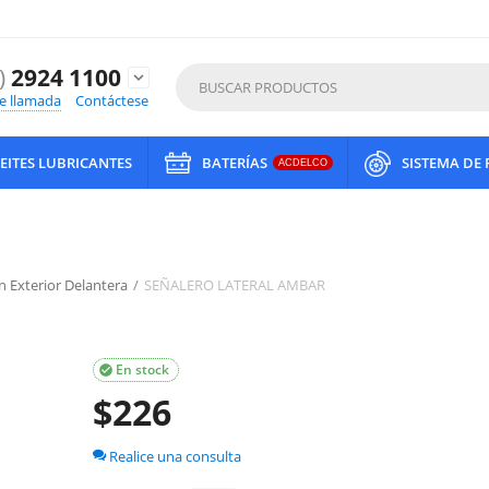
)
2924 1100
expand_more
de llamada
Contáctese
EITES LUBRICANTES
BATERÍAS
SISTEMA DE
ACDELCO
n Exterior Delantera
/
SEÑALERO LATERAL AMBAR
En stock

$
226
Realice una consulta