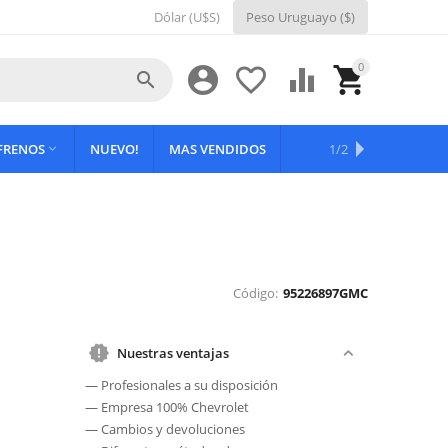
Dólar (U$S)
Peso Uruguayo ($)
0





 FRENOS
NUEVO!
MAS VENDIDOS
OFERTAS
1/2

Código:
95226897GMC
Nuestras ventajas
— Profesionales a su disposición
— Empresa 100% Chevrolet
— Cambios y devoluciones