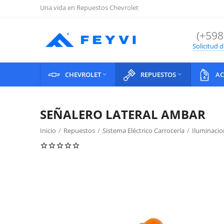
Una vida en Repuestos Chevrolet
(+598
Solicitud 
CHEVROLET
REPUESTOS
AC


SEÑALERO LATERAL AMBAR
Inicio
/
Repuestos
/
Sistema Eléctrico Carrocería
/
Iluminacio