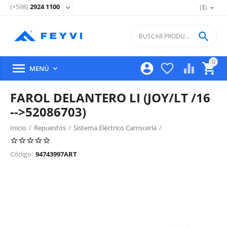
(+598)
2924 1100
($)
expand_more

0





MENÚ

FAROL DELANTERO LI (JOY/LT /16
-->52086703)
Inicio
/
Repuestos
/
Sistema Eléctrico Carrocería
/
Iluminacion Exterior Delantera
/
Código:
94743997ART