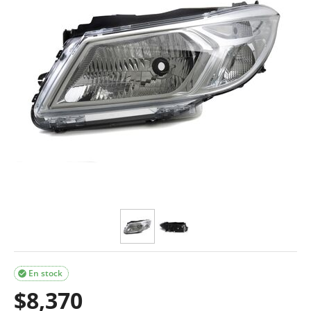
En stock

$
8,370