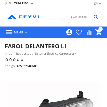
(+598)
2924 1100
($)
expand_more

0





MENÚ

FAROL DELANTERO LI
Inicio
/
Repuestos
/
Sistema Eléctrico Carrocería
/
Iluminacion Exterior Delantera
/
Código:
42532764GMC