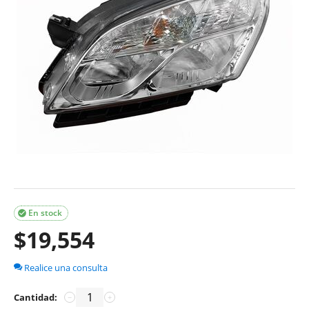
En stock

$
19,554
Realice una consulta
Cantidad:
−
+