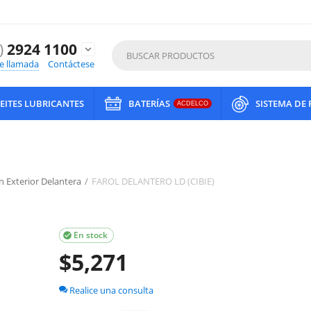
)
2924 1100
expand_more
de llamada
Contáctese
EITES LUBRICANTES
BATERÍAS
SISTEMA DE
ACDELCO
n Exterior Delantera
/
FAROL DELANTERO LD (CIBIE)
En stock

$
5,271
Realice una consulta