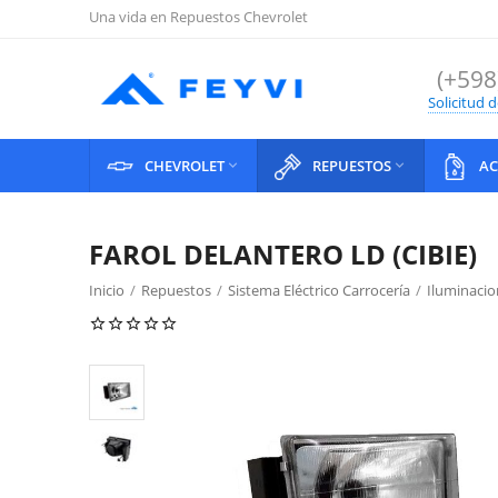
Una vida en Repuestos Chevrolet
(+598
Solicitud 
CHEVROLET
REPUESTOS
AC


FAROL DELANTERO LD (CIBIE)
Inicio
/
Repuestos
/
Sistema Eléctrico Carrocería
/
Iluminacio