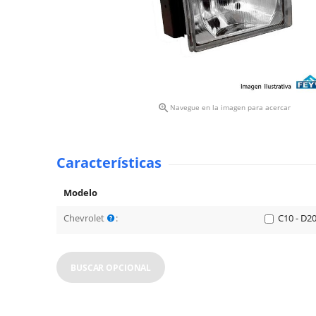

Navegue en la imagen para acercar
Características
Modelo
Chevrolet
:
C10 - D20
BUSCAR OPCIONAL