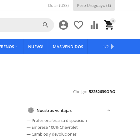
Dólar (U$S)
Peso Uruguayo ($)
0





 FRENOS
NUEVO!
MAS VENDIDOS
OFERTAS
1/2

Código:
52252639ORG
Nuestras ventajas
— Profesionales a su disposición
— Empresa 100% Chevrolet
— Cambios y devoluciones