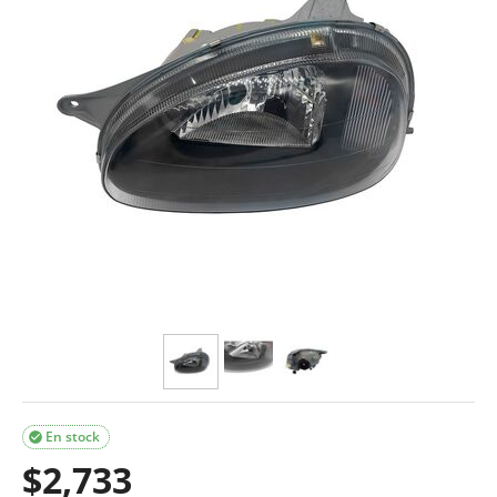
En stock

$
2,733