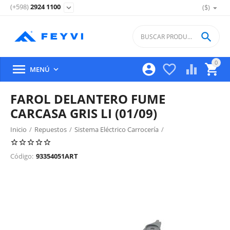
(+598)
2924 1100
($)
expand_more

0





MENÚ

FAROL DELANTERO FUME
CARCASA GRIS LI (01/09)
Inicio
/
Repuestos
/
Sistema Eléctrico Carrocería
/
Iluminacion Exterior Delantera
/
Código:
93354051ART