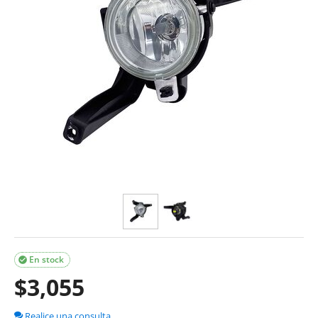
En stock

$
3,055
Realice una consulta