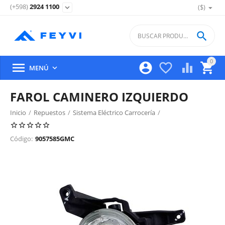
(+598)
2924 1100
($)
expand_more

0





MENÚ

FAROL CAMINERO IZQUIERDO
Inicio
/
Repuestos
/
Sistema Eléctrico Carrocería
/
Iluminacion Exterior Delantera
/
Código:
9057585GMC