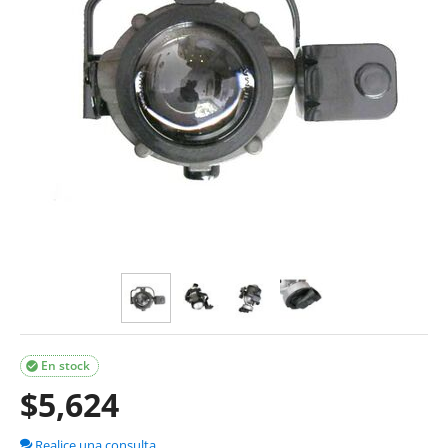
En stock

$
5,624
Realice una consulta