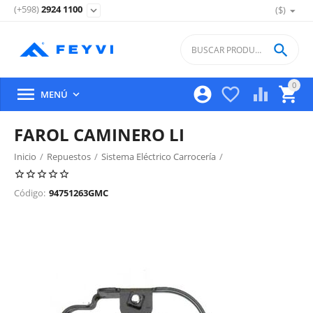
(+598)
2924 1100
($)
expand_more

0





MENÚ

FAROL CAMINERO LI
Inicio
/
Repuestos
/
Sistema Eléctrico Carrocería
/
Iluminacion Exterior Delantera
/
Código:
94751263GMC