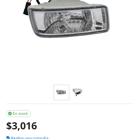
En stock

$
3,016
Realice una consulta