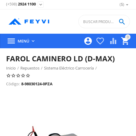
(+598)
2924 1100
($)
expand_more

0





MENÚ

FAROL CAMINERO LD (D-MAX)
Inicio
/
Repuestos
/
Sistema Eléctrico Carrocería
/
Iluminacion Exterior Delantera
/
Código:
8-98030124-0PZA