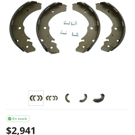
En stock

$
2,941