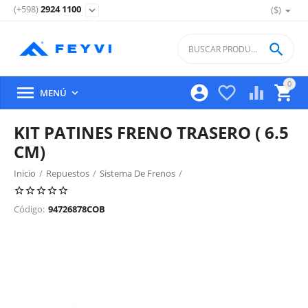
(+598)
2924 1100
($)
expand_more

0





MENÚ

KIT PATINES FRENO TRASERO ( 6.5
CM)
Inicio
/
Repuestos
/
Sistema De Frenos
/
Freno Trasero, Discos, Campanas Y Partes
/
Código:
94726878COB