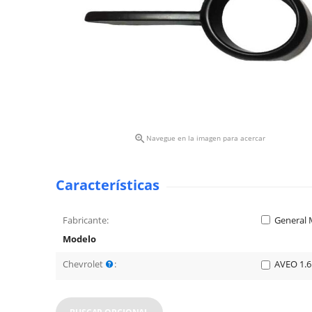

Navegue en la imagen para acercar
Características
Fabricante:
General 
Modelo
Chevrolet
:
AVEO 1.6