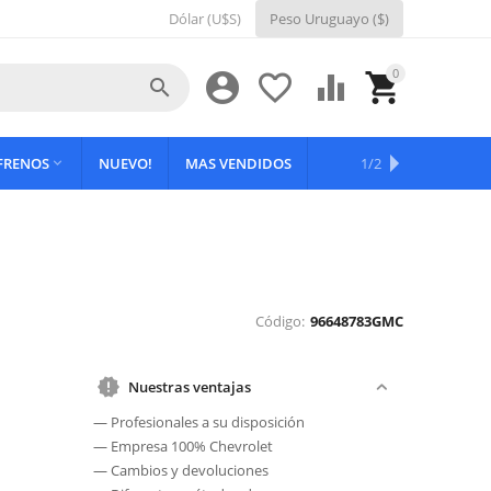
Dólar (U$S)
Peso Uruguayo ($)
0





 FRENOS
NUEVO!
MAS VENDIDOS
OFERTAS
1/2

Código:
96648783GMC
Nuestras ventajas
— Profesionales a su disposición
— Empresa 100% Chevrolet
— Cambios y devoluciones