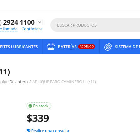
)
2924 1100
expand_more
de llamada
Contáctese
EITES LUBRICANTES
BATERÍAS
SISTEMA DE
ACDELCO
11)
olpe Delantero
/
APLIQUE FARO CAMINERO LI (/11)
En stock

$
339
Realice una consulta