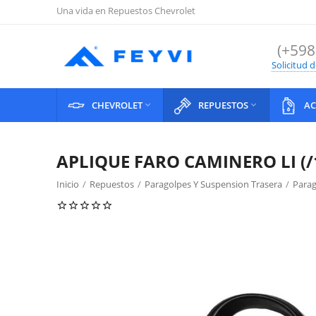
Una vida en Repuestos Chevrolet
(+598
Solicitud 
CHEVROLET
REPUESTOS
AC


APLIQUE FARO CAMINERO LI (/
Inicio
/
Repuestos
/
Paragolpes Y Suspension Trasera
/
Parag