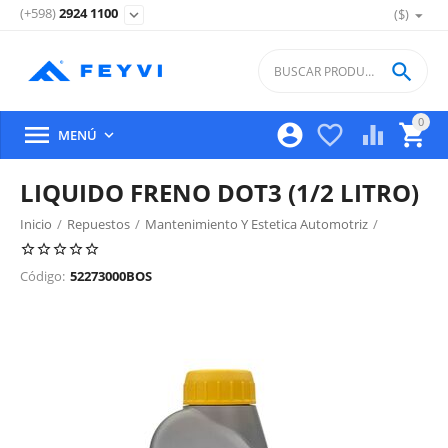
(+598)
2924 1100
($)
expand_more

0





MENÚ

LIQUIDO FRENO DOT3 (1/2 LITRO)
Inicio
/
Repuestos
/
Mantenimiento Y Estetica Automotriz
/
Liquidos
/
Código:
52273000BOS