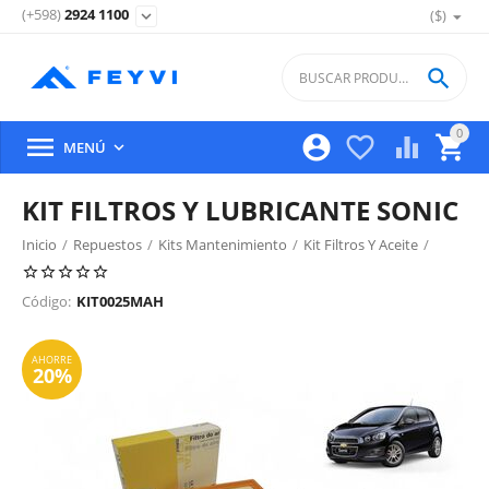
(+598)
2924 1100
($)
expand_more

0





MENÚ

KIT FILTROS Y LUBRICANTE SONIC
Inicio
/
Repuestos
/
Kits Mantenimiento
/
Kit Filtros Y Aceite
/
AHORRE
20%
Código:
KIT0025MAH