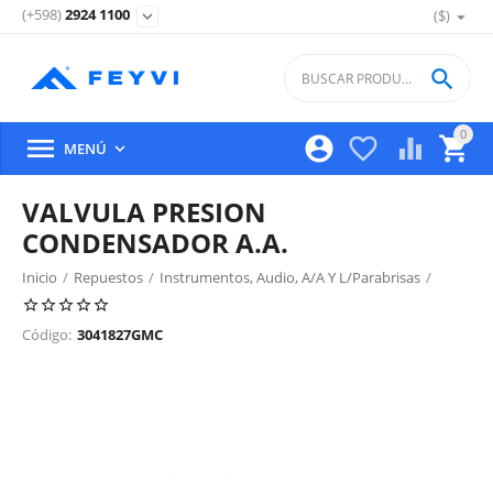
(+598)
2924 1100
($)
expand_more

0





MENÚ

VALVULA PRESION
CONDENSADOR A.A.
Inicio
/
Repuestos
/
Instrumentos, Audio, A/A Y L/Parabrisas
/
Condensador Y Caños A.A.
/
Código:
3041827GMC