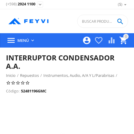
(+598)
2924 1100
($)
expand_more

0





MENÚ

INTERRUPTOR CONDENSADOR
A.A.
Inicio
/
Repuestos
/
Instrumentos, Audio, A/A Y L/Parabrisas
/
Condensador Y Caños A.A.
/
Código:
52481196GMC