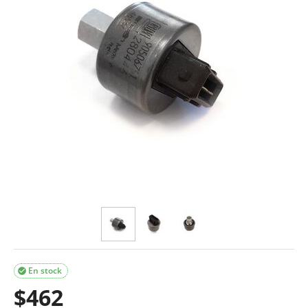
En stock

$
462